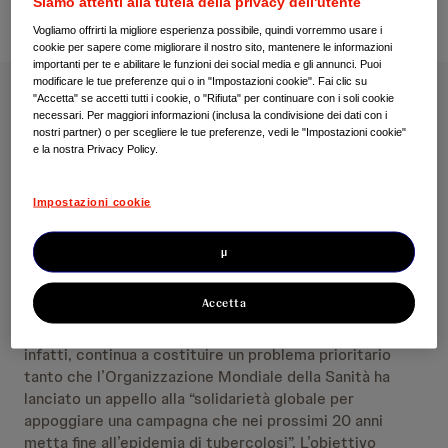
Siamo attenti alla tutela della privacy dell'utente
Vogliamo offrirti la migliore esperienza possibile, quindi vorremmo usare i
cookie per sapere come migliorare il nostro sito, mantenere le informazioni
importanti per te e abilitare le funzioni dei social media e gli annunci. Puoi
modificare le tue preferenze qui o in "Impostazioni cookie". Fai clic su
"Accetta" se accetti tutti i cookie, o "Rifiuta" per continuare con i soli cookie
Mercoledì 25 marzo 2015
necessari. Per maggiori informazioni (inclusa la condivisione dei dati con i
nostri partner) o per scegliere le tue preferenze, vedi le "Impostazioni cookie"
e la nostra Privacy Policy.
Tubercolosi, dopo l’Aids resta la seconda causa di
morte dovuta a singolo agente infettivo. I dati sono
stati resi noti dall’Organizzazione Mondiale della Sanità
Impostazioni cookie
(Oms) in occasione del World Tuberculosis day 2015,
che come ogni anno si celebra in tutto il mondo il 24
µ
marzo.
Accetta
La giornata di quest’anno si celebra con il motto
“Raggiungere, trattare e curare tutti”. La patologia,
infatti, continua a costituire un problema prioritario
tanto che l’Organizzazione Mondiale della Sanità ha
lanciato un appello alla “solidarietà globale per
appoggiare una campagna che nei prossimi 20 anni
metta fine all’epidemia di tubercolosi”. L’obiettivo