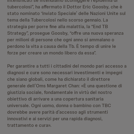
intensificati se intendiamo sconfiggere l’epidemia di
tubercolosi”, ha affermato il Dottor Eric Goosby, che è
stato nominato ‘Inviato Speciale’ delle Nazioni Unite sul
tema della Tubercolosi nello scorso gennaio. La
strategia per porre fine alla malattia, la “End TB
Strategy”, prosegue Goosby, “offre una nuova speranza
per milioni di persone che ogni anno si ammalano o
perdono la vita a causa della Tb. È tempo di unire le
forze per creare un mondo libero da essa”.
Per garantire a tutti i cittadini del mondo pari accesso a
diagnosi e cure sono necessari investimenti e impegni
che siano globali, come ha dichiarato il direttore
generale dell’Oms Margaret Chan: «È una questione di
giustizia sociale, fondamentale in virtù del nostro
obiettivo di arrivare a una copertura sanitaria
universale. Ogni uomo, donna o bambino con TBC
dovrebbe avere parità d’accesso agli strumenti
innovativi e ai servizi per una rapida diagnosi,
trattamento e cura».