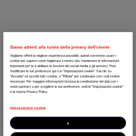
Martedì 10 marzo 2015
Come dovrebbero essere calcolati i costi
Siamo attenti alla tutela della privacy dell'utente
dell’innovazione terapeutica? Considerando anche le
Vogliamo offrirti la migliore esperienza possibile, quindi vorremmo usare i
ricadute positive che l’introduzione di un nuovo farmaco
cookie per sapere come migliorare il nostro sito, mantenere le informazioni
importanti per te e abilitare le funzioni dei social media e gli annunci. Puoi
ha sul Sistema Paese. In primo luogo la drastica
modificare le tue preferenze qui o in "Impostazioni cookie". Fai clic su
riduzione dei costi sanitari diretti e indiretti evidente,
"Accetta" se accetti tutti i cookie, o "Rifiuta" per continuare con i soli cookie
soprattutto, per la cura di patologie ad ampio impatto
necessari. Per maggiori informazioni (inclusa la condivisione dei dati con i
socio economico, finora prive di un trattamento
nostri partner) o per scegliere le tue preferenze, vedi le "Impostazioni cookie"
e la nostra Privacy Policy.
risolutivo. Ma poi, anche attraverso il rilancio
dell’economia e di un’occupazione qualificata, lo
sviluppo dell’indotto a tutti i livelli, la rivitalizzazione
Impostazioni cookie
dei poli produttivi di eccellenza, che sempre più spesso
rappresentano i veri asset della crescita economica.
µ
Questa la lettura proposta in occasione dell’evento dal