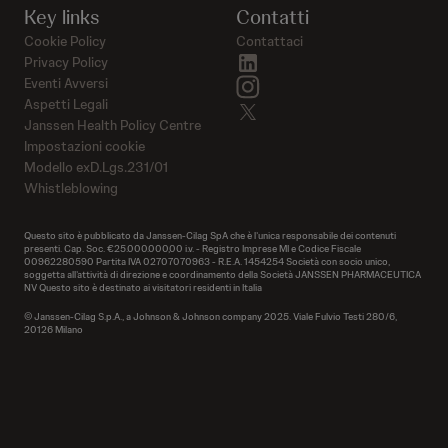
Key links
Contatti
Cookie Policy
Contattaci
linkedin
Privacy Policy
instagram
Eventi Avversi
Aspetti Legali
twitter
Janssen Health Policy Centre
Impostazioni cookie
Modello exD.Lgs.231/01
Whistleblowing
Questo sito è pubblicato da Janssen-Cilag SpA che è l’unica responsabile dei contenuti
presenti. Cap. Soc. €25.000.000,00 i.v. - Registro Imprese MI e Codice Fiscale
00962280590 Partita IVA 02707070963 - R.E.A. 1454254 Società con socio unico,
soggetta all’attività di direzione e coordinamento della Società JANSSEN PHARMACEUTICA
NV Questo sito è destinato ai visitatori residenti in Italia
© Janssen-Cilag S.p.A., a Johnson & Johnson company 2025. Viale Fulvio Testi 280/6,
20126 Milano