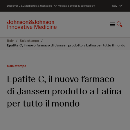
S
Discover J&J
Medicines & therapies
Medical devices & technology
Italy
k
i
p
M
S
t
e
h
o
n
o
c
Italy
/
Sala stampa
/
u
w
o
Epatite C, il nuovo farmaco di Janssen prodotto a Latina per tutto il mondo
S
n
e
t
a
e
Sala stampa
r
n
c
t
Epatite C, il nuovo farmaco
h
di Janssen prodotto a Latina
per tutto il mondo