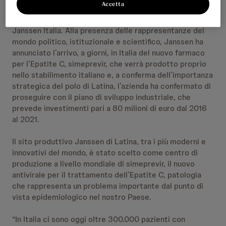
Accetta
titolo: “Investire in Salute per Rilanciare l’Economia”,
che si è svolto oggi a Latina presso il polo produttivo di
Janssen Italia. Alla presenza delle rappresentanze del
mondo politico, istituzionale e scientifico, Janssen ha
annunciato l’arrivo, a giorni, in Italia del nuovo farmaco
per l’Epatite C, simeprevir, che verrà prodotto proprio
nello stabilimento italiano e, a conferma dell’importanza
strategica del polo di Latina, l’azienda ha confermato di
proseguire con il piano di sviluppo industriale, che
prevede investimenti pari a 80 milioni di euro dal 2016
al 2021.
Il sito produttivo Janssen di Latina, tra i più moderni e
innovativi del mondo, è stato scelto come centro di
produzione a livello mondiale di simeprevir, il nuovo
antivirale per il trattamento dell’Epatite C, patologia
che rappresenta un problema importante dal punto di
vista epidemiologico nel nostro Paese.
“In Italia ci sono oggi oltre 300.000 pazienti con