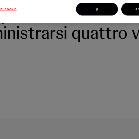
liperidone da
µ
A
ni cookie
nistrarsi quattro v