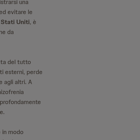
strarsi una
ed evitare le
i
Stati Uniti
, è
ne da
ta del tutto
ti esterni, perde
 agli altri. A
hizofrenia
o profondamente
e.
e in modo