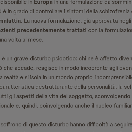
 disponibile in
Europa
in una formulazione da sommini
 è in grado di controllare i sintomi della schizofrenia 
malattia
. La nuova formulazione, già approvata negl
zienti precedentemente trattati
con la formulazio
una volta al mese.
a
è un grave disturbo psicotico: chi ne è affetto diven
iò che accade, reagisce in modo incoerente agli even
a realtà e si isola in un mondo proprio, incomprensibile
caratteristica destrutturante della personalità, la sc
ti gli aspetti della vita del soggetto, sconvolgend
zionale e, quindi, coinvolgendo anche il nucleo familiar
soffrono di questo disturbo hanno difficoltà a seguir