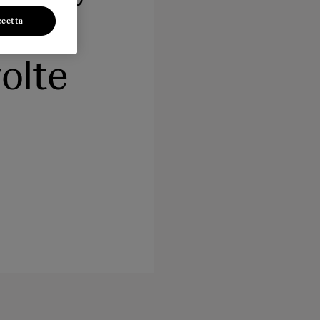
ccetta
olte