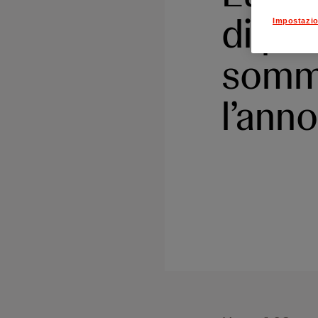
di pa
Impostazio
sommi
l’anno