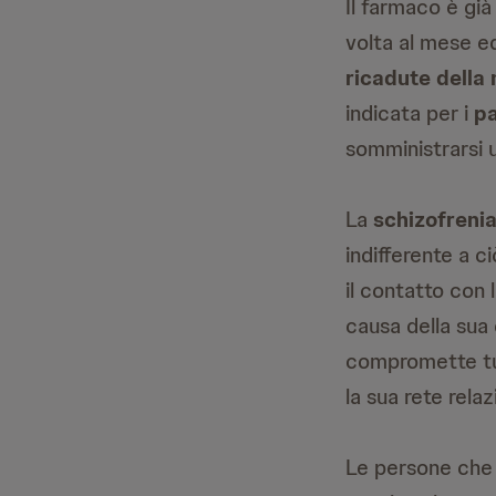
Il farmaco è già
volta al mese ed
ricadute della 
indicata per i
pa
somministrarsi 
La
schizofreni
indifferente a c
il contatto con l
causa della sua 
compromette tut
la sua rete rela
Le persone che 