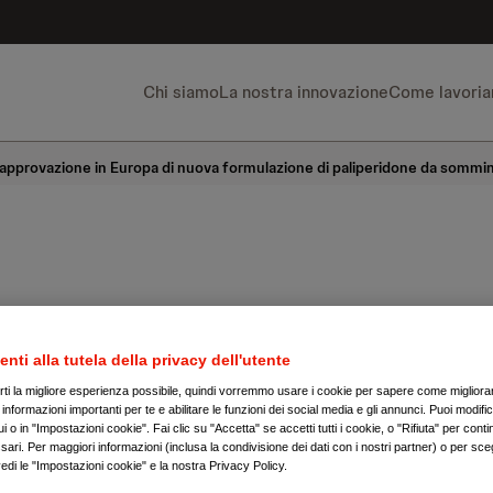
Chi siamo
La nostra innovazione
Come lavori
approvazione in Europa di nuova formulazione di paliperidone da sommini
ofrenia, Janssen in
enti alla tutela della privacy dell'utente
da di approvazion
irti la migliore esperienza possibile, quindi vorremmo usare i cookie per sapere come migliorare
nformazioni importanti per te e abilitare le funzioni dei social media e gli annunci. Puoi modific
 o in "Impostazioni cookie". Fai clic su "Accetta" se accetti tutti i cookie, o "Rifiuta" per conti
ari. Per maggiori informazioni (inclusa la condivisione dei dati con i nostri partner) o per sceg
a di nuova formula
edi le "Impostazioni cookie" e la nostra Privacy Policy.