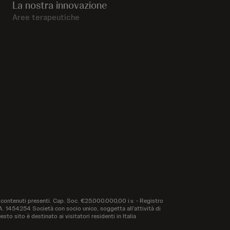
La nostra innovazione
Aree terapeutiche
 contenuti presenti. Cap. Soc. €25.000.000,00 i.v. - Registro
1454254 Società con socio unico, soggetta all’attività di
ito è destinato ai visitatori residenti in Italia