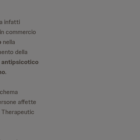
 infatti
e in commercio
o
nella
mento della
 antipsicotico
no
.
 schema
ersone affette
n Therapeutic