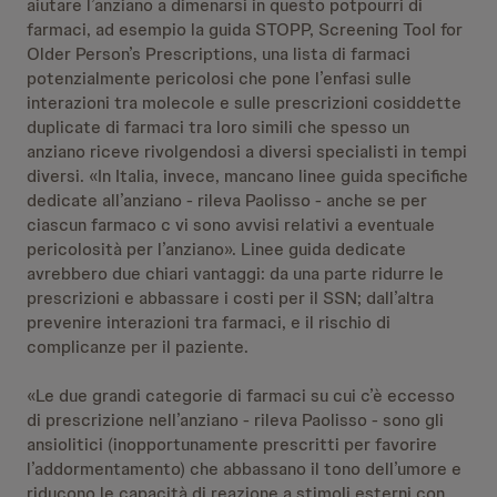
aiutare l’anziano a dimenarsi in questo potpourri di
farmaci, ad esempio la guida STOPP, Screening Tool for
Older Person’s Prescriptions, una lista di farmaci
potenzialmente pericolosi che pone l’enfasi sulle
interazioni tra molecole e sulle prescrizioni cosiddette
duplicate di farmaci tra loro simili che spesso un
anziano riceve rivolgendosi a diversi specialisti in tempi
diversi. «In Italia, invece, mancano linee guida specifiche
dedicate all’anziano - rileva Paolisso - anche se per
ciascun farmaco c vi sono avvisi relativi a eventuale
pericolosità per l’anziano». Linee guida dedicate
avrebbero due chiari vantaggi: da una parte ridurre le
prescrizioni e abbassare i costi per il SSN; dall’altra
prevenire interazioni tra farmaci, e il rischio di
complicanze per il paziente.
«Le due grandi categorie di farmaci su cui c’è eccesso
di prescrizione nell’anziano - rileva Paolisso - sono gli
ansiolitici (inopportunamente prescritti per favorire
l’addormentamento) che abbassano il tono dell’umore e
riducono le capacità di reazione a stimoli esterni con