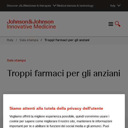
S
Discover J&J
Medicines & therapies
Medical devices & technology
Italy
k
i
p
M
S
t
e
h
o
n
o
c
Italy
/
Sala stampa
/
Troppi farmaci per gli anziani
u
w
o
S
n
e
t
Sala stampa
a
e
r
n
Troppi farmaci per gli anziani
c
t
h
Siamo attenti alla tutela della privacy dell'utente
Vogliamo offrirti la migliore esperienza possibile, quindi vorremmo usare i
cookie per sapere come migliorare il nostro sito, mantenere le informazioni
importanti per te e abilitare le funzioni dei social media e gli annunci. Puoi