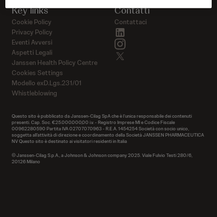
Key links
Contatti
Cookie Policy
Contattaci
linkedin
Privacy Policy
instagram
Eventi Avversi
Aspetti Legali
twitter
Janssen Health Policy Centre
Cookies Settings
Modello exD.Lgs.231/01
Whistleblowing
Questo sito è pubblicato da Janssen-Cilag SpA che è l’unica responsabile dei contenuti
presenti. Cap. Soc. €25.000.000,00 i.v. - Registro Imprese MI e Codice Fiscale
00962280590 Partita IVA 02707070963 - R.E.A. 1454254 Società con socio unico,
soggetta all’attività di direzione e coordinamento della Società JANSSEN PHARMACEUTICA
NV Questo sito è destinato ai visitatori residenti in Italia
© Janssen-Cilag S.p.A., a Johnson & Johnson company 2025. Viale Fulvio Testi 280/6,
20126 Milano