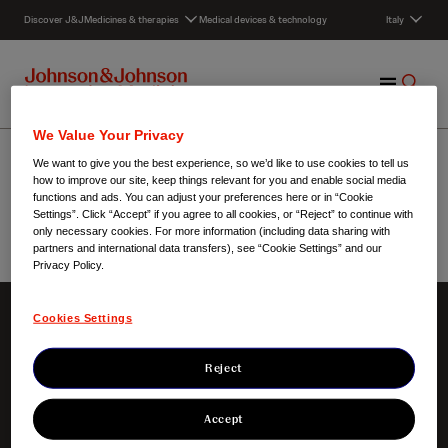
S
Discover J&J
Medicines & therapies
Medical devices & technology
Italy
k
i
p
M
S
t
e
h
o
n
o
c
Notizie in pillole su
We Value Your Privacy
u
w
o
We want to give you the best experience, so we’d like to use cookies to tell us
S
n
Janssen
how to improve our site, keep things relevant for you and enable social media
e
t
functions and ads. You can adjust your preferences here or in “Cookie
a
Settings”. Click “Accept” if you agree to all cookies, or “Reject” to continue with
e
only necessary cookies. For more information (including data sharing with
r
n
partners and international data transfers), see “Cookie Settings” and our
c
t
Italy
/
Notizie in pillole su Janssen
Privacy Policy.
h
Cookies Settings
Chi siamo
La nostra innovazione
Il Nostro Credo
Aree terapeutiche
Reject
La nostra responsabilità
Verso la comunità
Accept