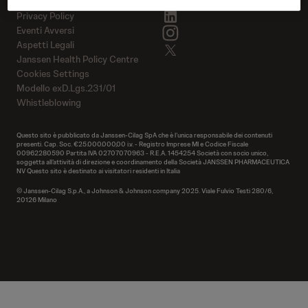
Cookie Policy
Contattaci
linkedin
Privacy Policy
instagram
Eventi Avversi
Aspetti Legali
twitter
Janssen Health Policy Centre
Cookies Settings
Modello exD.Lgs.231/01
Whistleblowing
Questo sito è pubblicato da Janssen-Cilag SpA che è l’unica responsabile dei contenuti
presenti. Cap. Soc. €25.000.000,00 i.v. - Registro Imprese MI e Codice Fiscale
00962280590 Partita IVA 02707070963 - R.E.A. 1454254 Società con socio unico,
soggetta all’attività di direzione e coordinamento della Società JANSSEN PHARMACEUTICA
NV Questo sito è destinato ai visitatori residenti in Italia
© Janssen-Cilag S.p.A., a Johnson & Johnson company 2025. Viale Fulvio Testi 280/6,
20126 Milano