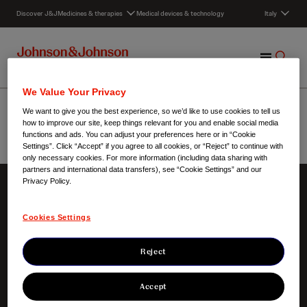
S
Discover J&J
Medicines & therapies
Medical devices & technology
Italy
k
i
p
M
S
t
e
h
o
n
o
c
Terapia del dolore
We Value Your Privacy
u
w
o
We want to give you the best experience, so we’d like to use cookies to tell us
S
n
how to improve our site, keep things relevant for you and enable social media
e
t
functions and ads. You can adjust your preferences here or in “Cookie
Settings”. Click “Accept” if you agree to all cookies, or “Reject” to continue with
a
e
Italy
/
Terapia del dolore
only necessary cookies. For more information (including data sharing with
r
n
partners and international data transfers), see “Cookie Settings” and our
c
t
Privacy Policy.
h
Chi siamo
La nostra innovazione
Cookies Settings
Il Nostro Credo
Aree terapeutiche
La nostra responsabilità
Verso la comunità
Reject
Accept
Key links
Contatti