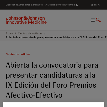
S
Discover J&J
Medicines & therapies
Medical devices & technology
Spain
k
i
p
M
S
t
e
h
o
n
o
c
Spain
/
Centro de noticias
/
u
w
o
Abierta la convocatoria para presentar candidaturas a la IX Edición del Foro
S
n
e
t
a
e
Centro de noticias
r
n
c
t
Abierta la convocatoria para
h
presentar candidaturas a la
IX Edición del Foro Premios
Afectivo-Efectivo
06 de febrero de 2023