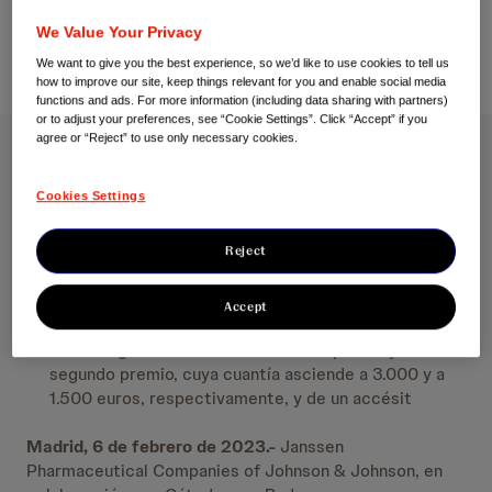
We Value Your Privacy
We want to give you the best experience, so we’d like to use cookies to tell us
how to improve our site, keep things relevant for you and enable social media
functions and ads. For more information (including data sharing with partners)
or to adjust your preferences, see “Cookie Settings”. Click “Accept” if you
agree or “Reject” to use only necessary cookies.
Abierta la convocatoria para presentar candidaturas a la
IX Edición del Foro Premios Afectivo-Efectivo
Cookies Settings
Estos galardones reconocen aquellas iniciativas que
Reject
mejoran la salud y destacan por su compromiso con
el paciente y la innovación, siguiendo el modelo
Accept
Afectivo-Efectivo
Las categorías están dotadas de un primer y un
segundo premio, cuya cuantía asciende a 3.000 y a
1.500 euros, respectivamente, y de un accésit
Madrid, 6 de febrero de 2023.-
Janssen
Pharmaceutical Companies of Johnson & Johnson, en