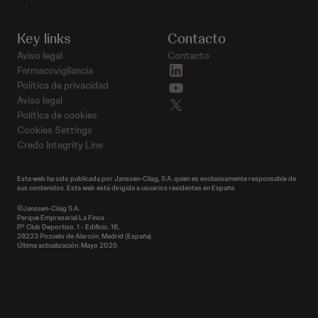
Key links
Contacto
Aviso legal
Contacto
linkedin
Farmacovigilancia
youtube
Política de privacidad
Aviso legal
twitter
Política de cookies
Cookies Settings
Credo Integrity Line
Esta web ha sido publicada por Janssen-Cilag, S.A. quien es exclusivamente responsable de
sus contenidos. Esta web está dirigida a usuarios residentes en España.
©Janssen-Cilag S.A.
Parque Empresarial La Finca
P.º Club Deportivo, 1 - Edificio, 16,
28223 Pozuelo de Alarcón, Madrid (España).
Última actualización: Mayo 2025