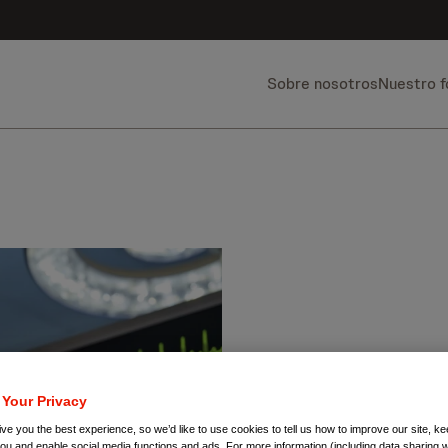
Sobre nosotros
Nuestro 
 Your Privacy
ve you the best experience, so we’d like to use cookies to tell us how to improve our site, ke
you and enable social media functions and ads. For more information (including data sharing w