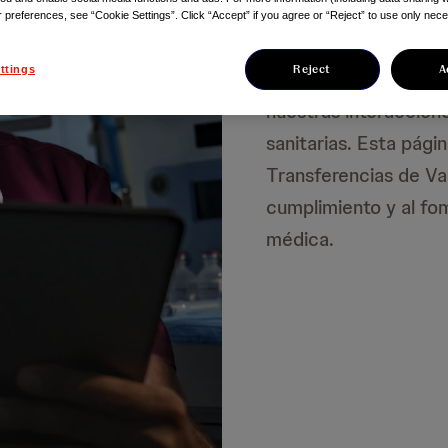
r preferences, see “Cookie Settings”. Click “Accept” if you agree or “Reject” to use only nec
Cómo trabajamos
Reject
A
ttings
Estamos comprometido
nuestras interaccione
sanitarias. Esta pági
Transferencias de Val
cumplimiento y al fo
médica.