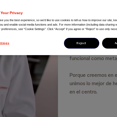
 Your Privacy
Cada día nos mueve e
ve you the best experience, so we’d like to use cookies to tell us how to improve our site, ke
de ir más allá de lo q
you and enable social media functions and ads. For more information (including data sharing w
r preferences, see “Cookie Settings”. Click “Accept” if you agree or “Reject” to use only nec
Investigamos y desar
Reject
A
ttings
enfermedades de man
funcional como meta
Porque creemos en el
unimos lo mejor de h
en el centro.