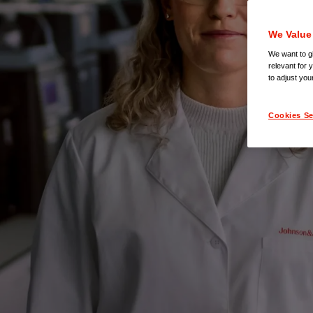
We Value
We want to gi
relevant for 
to adjust you
Cookies Se