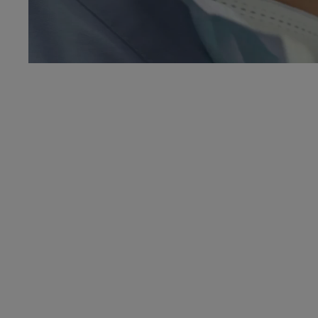
Nuestras cifras
10
150
J&J está entre las diez mejores
Es el número