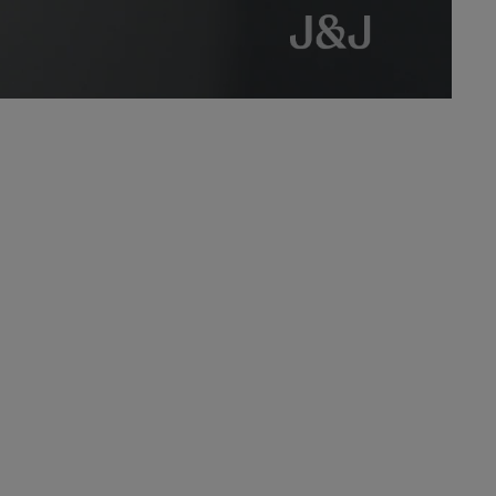
+900
ormamos
Empleados forman parte de J&J en