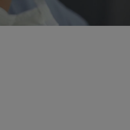
+46.000
 de países en los que
Personas en todo el mundo f