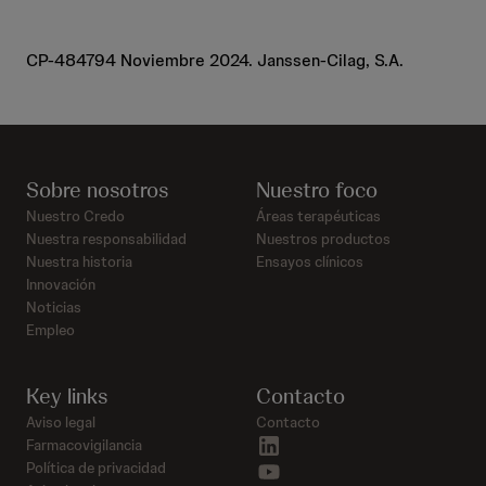
CP-484794 Noviembre 2024. Janssen-Cilag, S.A.
Sobre nosotros
Nuestro foco
Nuestro Credo
Áreas terapéuticas
Nuestra responsabilidad
Nuestros productos
Nuestra historia
Ensayos clínicos
Innovación
Noticias
Empleo
Key links
Contacto
Aviso legal
Contacto
linkedin
Farmacovigilancia
youtube
Política de privacidad