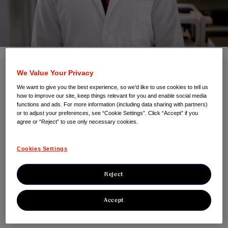
We Value Your Privacy
We want to give you the best experience, so we’d like to use cookies to tell us
Empleo
how to improve our site, keep things relevant for you and enable social media
functions and ads. For more information (including data sharing with partners)
or to adjust your preferences, see “Cookie Settings”. Click “Accept” if you
Si unes tus capacidades a nuestro proyecto podremos
agree or “Reject” to use only necessary cookies.
conseguir un mundo en el que las enfermedades sean
cosa del pasado. Nuestra compañía te ofrece un
Cookies Settings
entorno laboral colaborativo donde encontrarás espacio
para equilibrar tu vida personal y profesional.
Reject
Accept