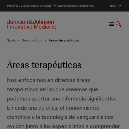
S
Discover J&J
Medicines & therapies
Medical devices & technology
Spain
k
i
p
M
S
t
e
h
o
n
o
c
Spain
/
Nuestro foco
/
Áreas terapéuticas
u
w
o
S
n
e
t
Áreas terapéuticas
a
e
r
n
c
t
Nos enfocamos en diversas áreas
h
terapéuticas en las que creemos que
podemos aportar una diferencia significativa.
En cada una de ellas, el conocimiento
científico y la tecnología de vanguardia nos
ayudan junto a los especialistas a comprender