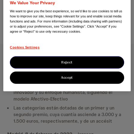
We Value Your Privacy
We want to give you the best experience, so we’d like to use cookies to tell us
08 de febrero de 2022
how to improve our site, keep things relevant for you and enable social media
functions and ads. For more information (including data sharing with partners)
or to adjust your preferences, see “Cookie Settings”. Click “Accept” if you
agree or “Reject” to use only necessary cookies.
Cookies Settings
Abierto el plazo de presentación de candidaturas a la
Reject
VIII Edición del Foro Premios Afectivo-Efectivo
Accept
Estos galardones reconocen aquellas iniciativas que
mejoren la salud y destaquen por su carácter
innovador y su enfoque humanista, siguiendo el
modelo Afectivo-Efectivo
Las categorías están dotadas de un primer y un
segundo premio, cuya cuantía asciende a 3.000 y a
1.500 euros, respectivamente, y de un accésit