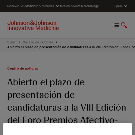
S
Discover J&J
Medicines & therapies
Medical devices & technology
Spain
k
i
p
M
S
t
e
h
o
n
o
c
Spain
/
Centro de noticias
/
u
w
o
Abierto el plazo de presentación de candidaturas a la VIII Edición del Foro P
S
n
e
t
a
e
Centro de noticias
r
n
c
t
Abierto el plazo de
h
presentación de
candidaturas a la VIII Edición
del Foro Premios Afectivo-
Efectivo