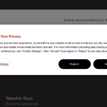
Sobre nosotros
Nuestro 
 Your Privacy
ve you the best experience, so we’d like to use cookies to tell us how to improve our site, ke
you and enable social media functions and ads. For more information (including data sharing w
r preferences, see “Cookie Settings”. Click “Accept” if you agree or “Reject” to use only nec
Reject
A
ttings
Nuestro foco
Áreas terapéuticas