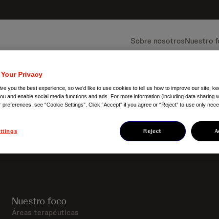
Sobre nosotros
Nuestro 
 Your Privacy
ve you the best experience, so we’d like to use cookies to tell us how to improve our site, ke
you and enable social media functions and ads. For more information (including data sharing w
r preferences, see “Cookie Settings”. Click “Accept” if you agree or “Reject” to use only nec
Reject
A
ttings
Nuestro foco
Áreas terapéuticas