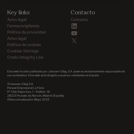
Key links
Contacto
Aviso legal
Contacto
linkedin
Farmacovigilancia
youtube
Política de privacidad
Aviso legal
twitter
Política de cookies
Cookies Settings
Credo Integrity Line
Esta web ha sido publicada por Janssen-Cilag, S.A. quien es exclusivamente responsable de
sus contenidos. Esta web está dirigida a usuarios residentes en España.
©Janssen-Cilag S.A.
Parque Empresarial La Finca
P.º Club Deportivo, 1 - Edificio, 16,
28223 Pozuelo de Alarcón, Madrid (España).
Última actualización: Mayo 2025