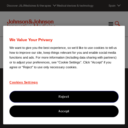
S
Discover J&J
Medicines & therapies
Medical devices & technology
Spain
k
i
p
M
S
t
e
h
o
n
o
c
Infectious diseases
We Value Your Privacy
u
w
o
We want to give you the best experience, so we’d like to use cookies to tell us
S
n
how to improve our site, keep things relevant for you and enable social media
e
t
functions and ads. For more information (including data sharing with partners)
a
e
or to adjust your preferences, see “Cookie Settings”. Click “Accept” if you
Spain
/
Infectious diseases
r
agree or “Reject” to use only necessary cookies.
n
c
t
h
Cookies Settings
Sobre nosotros
Nuestro foco
Nuestro Credo
Áreas terapéuticas
Reject
Nuestra responsabilidad
Nuestros productos
Nuestra historia
Ensayos clínicos
Innovación
Accept
Noticias
Empleo