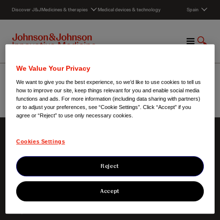
S
Discover J&J
Medicines & therapies
Medical devices & technology
Spain
k
i
p
M
S
t
e
h
o
n
o
c
Molecule
We Value Your Privacy
u
w
o
We want to give you the best experience, so we’d like to use cookies to tell us
S
n
how to improve our site, keep things relevant for you and enable social media
e
t
functions and ads. For more information (including data sharing with partners)
a
e
or to adjust your preferences, see “Cookie Settings”. Click “Accept” if you
Spain
/
Molecule
r
agree or “Reject” to use only necessary cookies.
n
c
t
h
Cookies Settings
Sobre nosotros
Nuestro foco
Nuestro Credo
Áreas terapéuticas
Reject
Nuestra responsabilidad
Nuestros productos
Nuestra historia
Ensayos clínicos
Innovación
Accept
Noticias
Empleo