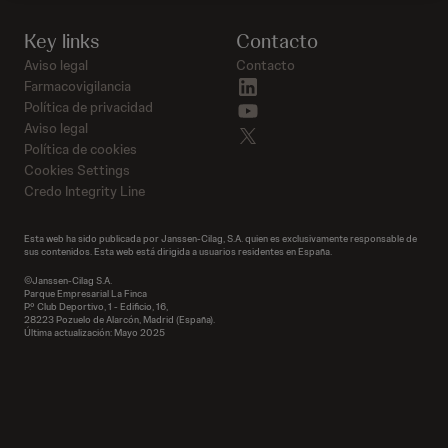
Key links
Contacto
Aviso legal
Contacto
linkedin
Farmacovigilancia
youtube
Política de privacidad
Aviso legal
twitter
Política de cookies
Cookies Settings
Credo Integrity Line
Esta web ha sido publicada por Janssen-Cilag, S.A. quien es exclusivamente responsable de
sus contenidos. Esta web está dirigida a usuarios residentes en España.
©Janssen-Cilag S.A.
Parque Empresarial La Finca
P.º Club Deportivo, 1 - Edificio, 16,
28223 Pozuelo de Alarcón, Madrid (España).
Última actualización: Mayo 2025