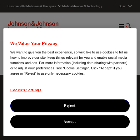
S
Discover J&J
Medicines & therapies
Medical devices & technology
Spain
k
i
p
M
S
t
e
h
o
n
o
c
Stellar
We Value Your Privacy
u
w
o
We want to give you the best experience, so we’d like to use cookies to tell us
S
n
how to improve our site, keep things relevant for you and enable social media
e
t
functions and ads. For more information (including data sharing with partners)
a
e
or to adjust your preferences, see “Cookie Settings”. Click “Accept” if you
Spain
/
Stellar
r
agree or “Reject” to use only necessary cookies.
n
c
t
h
Cookies Settings
Sobre nosotros
Nuestro foco
Nuestro Credo
Áreas terapéuticas
Reject
Nuestra responsabilidad
Nuestros productos
Nuestra historia
Ensayos clínicos
Innovación
Accept
Noticias
Empleo