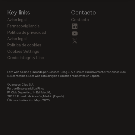
Key links
Contacto
Aviso legal
Contacto
linkedin
Farmacovigilancia
youtube
Política de privacidad
Aviso legal
twitter
Política de cookies
Cookies Settings
Credo Integrity Line
Esta web ha sido publicada por Janssen-Cilag, S.A. quien es exclusivamente responsable de
sus contenidos. Esta web está dirigida a usuarios residentes en España.
©Janssen-Cilag S.A.
Parque Empresarial La Finca
P.º Club Deportivo, 1 - Edificio, 16,
28223 Pozuelo de Alarcón, Madrid (España).
Última actualización: Mayo 2025