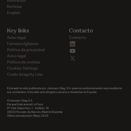
Innovación
Noticias
Empleo
Key links
Contacto
Aviso legal
Contacto
linkedin
Farmacovigilancia
youtube
Política de privacidad
Aviso legal
twitter
Política de cookies
Cookies Settings
Credo Integrity Line
Esta web ha sido publicada por Janssen-Cilag, S.A. quien es exclusivamente responsable de
sus contenidos. Esta web está dirigida a usuarios residentes en España.
©Janssen-Cilag S.A.
Parque Empresarial La Finca
P.º Club Deportivo, 1 - Edificio, 16,
28223 Pozuelo de Alarcón, Madrid (España).
Última actualización: Mayo 2025