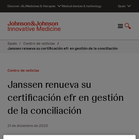
S
Discover J&J
Medicines & therapies
Medical devices & technology
Spain
k
i
p
M
S
t
e
h
o
n
o
c
Spain
/
Centro de noticias
/
u
w
o
Janssen renueva su certificación efr en gestión de la conciliación
S
n
e
t
a
e
Centro de noticias
r
n
c
t
Janssen renueva su
h
certificación efr en gestión
de la conciliación
21 de diciembre de 2023