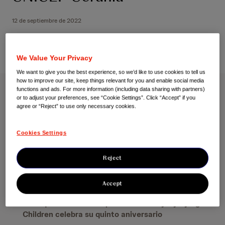
12 de septiembre de 2022
We Value Your Privacy
We want to give you the best experience, so we’d like to use cookies to tell us
how to improve our site, keep things relevant for you and enable social media
functions and ads. For more information (including data sharing with partners)
Los empleados de Janssen recorren alrededor de
or to adjust your preferences, see “Cookie Settings”. Click “Accept” if you
agree or “Reject” to use only necessary cookies.
100.000 km en bicicleta para recaudar fondos para
UNICEF Ucrania
Cookies Settings
Reject
La cuantía recaudada se destinará a los niños
afectados por la Guerra en Ucrania
Accept
Mallorca vuelve a ser protagonista en esta edición
en la que se retoma la presencialidad y Cyclying for
Children celebra su quinto aniversario