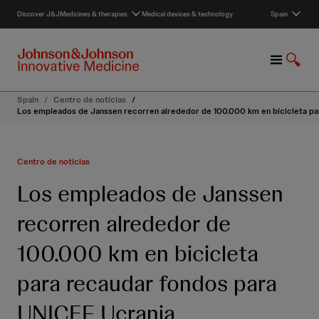
S
Discover J&J
Medicines & therapies
Medical devices & technology
Spain
k
i
p
M
S
t
e
h
o
n
o
c
Spain
/
Centro de noticias
/
u
w
o
Los empleados de Janssen recorren alrededor de 100.000 km en bicicleta pa
S
n
e
t
a
e
Centro de noticias
r
n
c
t
Los empleados de Janssen
h
recorren alrededor de
100.000 km en bicicleta
para recaudar fondos para
UNICEF Ucrania