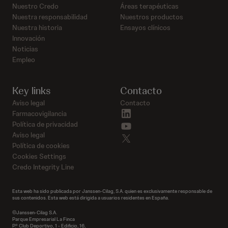
Nuestro Credo
Áreas terapéuticas
Nuestra responsabilidad
Nuestros productos
Nuestra historia
Ensayos clínicos
Innovación
Noticias
Empleo
Key links
Contacto
Aviso legal
Contacto
linkedin
Farmacovigilancia
youtube
Política de privacidad
Aviso legal
twitter
Política de cookies
Cookies Settings
Credo Integrity Line
Esta web ha sido publicada por Janssen-Cilag, S.A. quien es exclusivamente responsable de
sus contenidos. Esta web está dirigida a usuarios residentes en España.
©Janssen-Cilag S.A.
Parque Empresarial La Finca
P.º Club Deportivo, 1 - Edificio, 16,