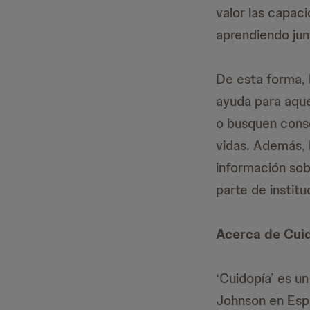
valor las capac
aprendiendo jun
De esta forma, 
ayuda para aque
o busquen conse
vidas. Además, 
información sob
parte de instit
Acerca de Cui
‘Cuidopía’ es 
Johnson en Espa