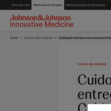
S
Discover J&J
Medicines & therapies
Medical devices & technology
k
i
p
t
o
c
Spain
/
Centro de noticias
/
Cuidopía estrena una nueva entre
o
n
t
e
n
Centro de noticias
t
Cuido
entre
Cuida