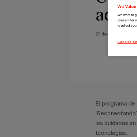
adole
We Value
We want to gi
relevant for 
to adjust you
29 de octubre de 202
Cookies Se
El programa de
‘Reconectando’,
los cuidados en 
tecnologías.