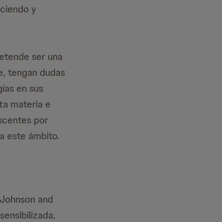
eciendo y
retende ser una
te, tengan dudas
gías en sus
ta materia e
scentes por
a este ámbito.
 Johnson and
ensibilizada,