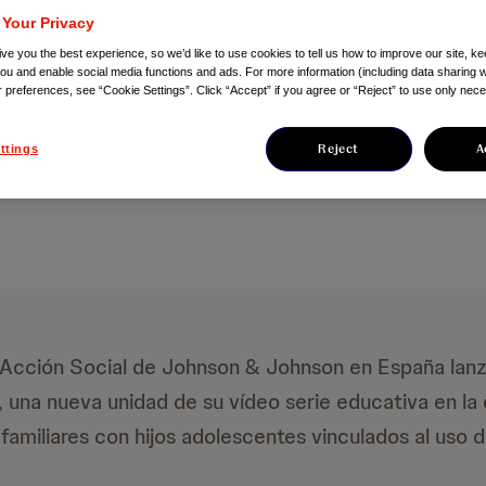
scencia y la tecnol
 Your Privacy
ve you the best experience, so we’d like to use cookies to tell us how to improve our site, ke
you and enable social media functions and ads. For more information (including data sharing w
r preferences, see “Cookie Settings”. Click “Accept” if you agree or “Reject” to use only nec
4
Reject
A
ttings
 Acción Social de Johnson & Johnson en España lan
 una nueva unidad de su vídeo serie educativa en la
familiares con hijos adolescentes vinculados al uso 