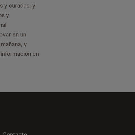
 y curadas, y
os y
nal
ovar en un
l mañana, y
 información en
Contacto