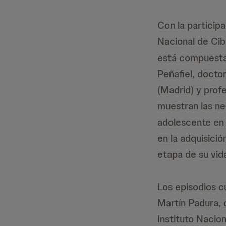
Con la particip
Nacional de Cib
está compuesta 
Peñafiel, docto
(Madrid) y prof
muestran las ne
adolescente en r
en la adquisici
etapa de su vid
Los episodios c
Martín Padura, 
Instituto Nacio