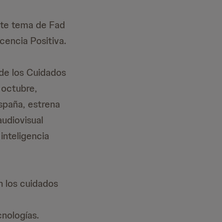
ste tema de Fad
cencia Positiva.
de los Cuidados
 octubre,
spaña, estrena
audiovisual
inteligencia
n los cuidados
nologías.