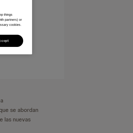
ogía
ep things
ith partners) or
essary cookies.
ccept
za
 que se abordan
de las nuevas