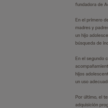
fundadora de Ad
En el primero d
madres y padres
un hijo adolesce
búsqueda de ind
En el segundo ca
acompañamiento 
hijos adolescen
un uso adecuado
Por último, el 
adquisición pro