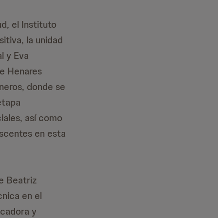
, el Instituto
tiva, la unidad
l y Eva
de Henares
sneros, donde se
etapa
ciales, así como
escentes en esta
e Beatriz
nica en el
ucadora y