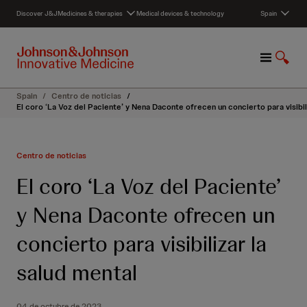
S
Discover J&J
Medicines & therapies
Medical devices & technology
Spain
k
i
p
M
S
t
e
h
o
n
o
c
Spain
/
Centro de noticias
/
u
w
o
El coro ‘La Voz del Paciente’ y Nena Daconte ofrecen un concierto para visibil
S
n
e
t
a
e
Centro de noticias
r
n
c
t
El coro ‘La Voz del Paciente’
h
y Nena Daconte ofrecen un
concierto para visibilizar la
salud mental
04 de octubre de 2023