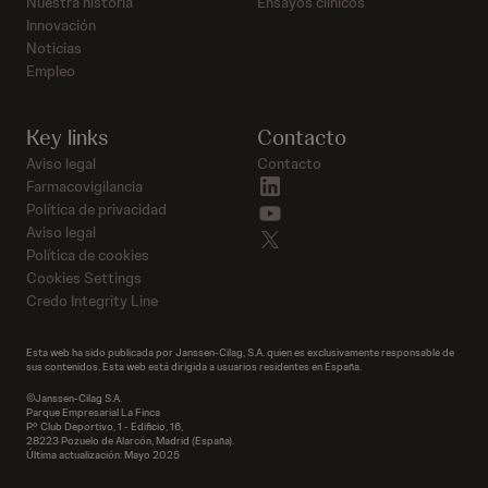
Nuestra historia
Ensayos clínicos
Innovación
Noticias
Empleo
Key links
Contacto
Aviso legal
Contacto
linkedin
Farmacovigilancia
youtube
Política de privacidad
Aviso legal
twitter
Política de cookies
Cookies Settings
Credo Integrity Line
Esta web ha sido publicada por Janssen-Cilag, S.A. quien es exclusivamente responsable de
sus contenidos. Esta web está dirigida a usuarios residentes en España.
©Janssen-Cilag S.A.
Parque Empresarial La Finca
P.º Club Deportivo, 1 - Edificio, 16,
28223 Pozuelo de Alarcón, Madrid (España).
Última actualización: Mayo 2025