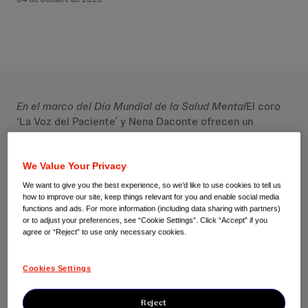
En el marco del Día Mundial de la Salud Mental
El coro
‘La Voz del Paciente’ y Nena Daconte ofrecen un
concierto para visibilizar la salud mental
We Value Your Privacy
El coro se une a otros coros de toda España para
sensibilizar sobre la importancia de la salud mental a
We want to give you the best experience, so we’d like to use cookies to tell us
través de la música.
how to improve our site, keep things relevant for you and enable social media
functions and ads. For more information (including data sharing with partners)
Durante el concierto se lanzarán mensajes de apoyo
or to adjust your preferences, see “Cookie Settings”. Click “Accept” if you
a las personas que conviven con algún problema de
agree or “Reject” to use only necessary cookies.
salud mental.
La Organización Mundial de la Salud (OMS) sitúa a
Cookies Settings
España como el cuarto país europeo con mayor
prevalencia de depresión.
Reject