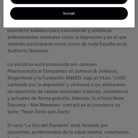
Madrid, 4 de octubre de 2023.-
El coro ‘
La Voz del
Accept
Paciente
’ y la cantante Nena Daconte unen sus voces en
el marco del Día Mundial de la Salud Mental en un
concierto solidario para concienciar y visibilizar
enfermedades mentales como la depresión y en el que
también participarán otros coros de toda España en el
Auditorio Nacional. .
La iniciativa está promovida por Janssen
Pharmaceutical Companies of Johnson & Johnson,
Singerhood y la Fundación ANAED, bajo el título ‘1.000
cantando por la depresión’ y ofrecerá a los asistentes
un repertorio de temas musicales clásicos, ochenteros
y actuales de forma gratuita. Además, la artista Nena
Daconte - Mai Meneses- cantará en el concierto su
éxito
‘Tenía Tanto que Darte’
.
El coro ‘La Voz del Paciente’ está formado por
pacientes, profesionales de la salud mental, voluntarios,