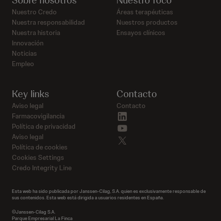
Sobre nosotros
Nuestro foco
Nuestro Credo
Áreas terapéuticas
Nuestra responsabilidad
Nuestros productos
Nuestra historia
Ensayos clínicos
Innovación
Noticias
Empleo
Key links
Contacto
Aviso legal
Contacto
linkedin
Farmacovigilancia
youtube
Política de privacidad
Aviso legal
twitter
Política de cookies
Cookies Settings
Credo Integrity Line
Esta web ha sido publicada por Janssen-Cilag, S.A. quien es exclusivamente responsable de
sus contenidos. Esta web está dirigida a usuarios residentes en España.
©Janssen-Cilag S.A.
Parque Empresarial La Finca