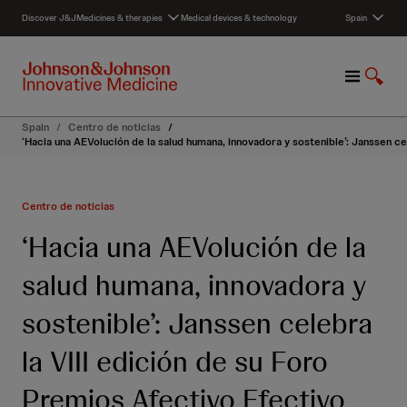
S
Discover J&J
Medicines & therapies
Medical devices & technology
Spain
k
i
p
M
S
t
e
h
o
n
o
c
Spain
/
Centro de noticias
/
u
w
o
‘Hacia una AEVolución de la salud humana, innovadora y sostenible’: Janssen ce
S
n
e
t
a
e
Centro de noticias
r
n
c
t
‘Hacia una AEVolución de la
h
salud humana, innovadora y
sostenible’: Janssen celebra
la VIII edición de su Foro
Premios Afectivo Efectivo