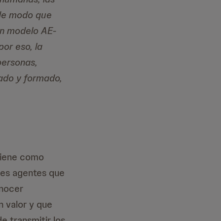
 de modo que
n modelo AE-
or eso, la
personas,
mado y formado,
 tiene como
ales agentes que
onocer
n valor y que
e transmitir los