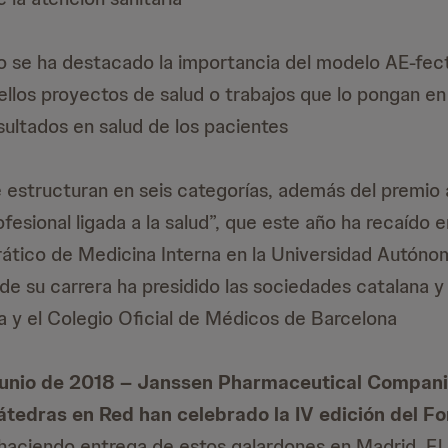
to se ha destacado la importancia del modelo AE-fect
llos proyectos de salud o trabajos que lo pongan en
sultados en salud de los pacientes
e estructuran en seis categorías, además del premio 
fesional ligada a la salud”, que este año ha recaído e
drático de Medicina Interna en la Universidad Autón
 de su carrera ha presidido las sociedades catalana 
a y el Colegio Oficial de Médicos de Barcelona
 junio de 2018 – Janssen Pharmaceutical Compan
átedras en Red han celebrado la IV edición del F
 haciendo entrega de estos galardones en Madrid. El 