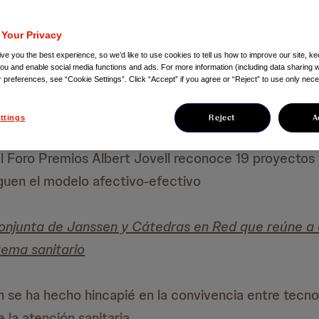
 Your Privacy
ve you the best experience, so we’d like to use cookies to tell us how to improve our site, ke
you and enable social media functions and ads. For more information (including data sharing w
r preferences, see “Cookie Settings”. Click “Accept” if you agree or “Reject” to use only nec
Reject
A
ttings
el Foro Premios Albert Jovell reconoce 19 proyectos
guen el modelo afectivo-efectivo
conjunta de Janssen y Cátedras en Red que reúne a 
tema sanitario
ón se ha hecho hincapié en la convivencia entre tecno
 la atención sanitaria