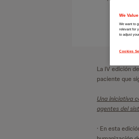
We Value
We want to gi
relevant for 
to adjust you
Cookies Se
La IV edición d
paciente que si
Una iniciativa 
agentes del sis
· En esta edici
humanización de