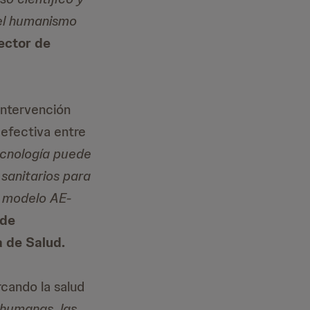
del humanismo
ector de
intervención
 efectiva entre
ecnología puede
 sanitarios para
n modelo AE-
 de
a de Salud.
rcando la salud
s humanas, las