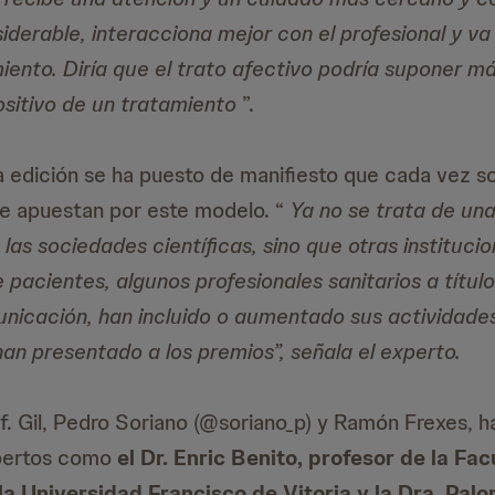
derable, interacciona mejor con el profesional y va 
iento. Diría que el trato afectivo podría suponer má
ositivo de un tratamiento
”.
a edición se ha puesto de manifiesto que cada vez s
ue apuestan por este modelo. “
Ya no se trata de un
 las sociedades científicas, sino que otras instituci
pacientes, algunos profesionales sanitarios a título 
icación, han incluido o aumentado sus actividades
 han presentado a los premios”, señala el experto.
. Gil, Pedro Soriano (@soriano_p) y Ramón Frexes, h
pertos como
el Dr. Enric Benito, profesor de la Fa
 la Universidad Francisco de Vitoria y la Dra. Pal