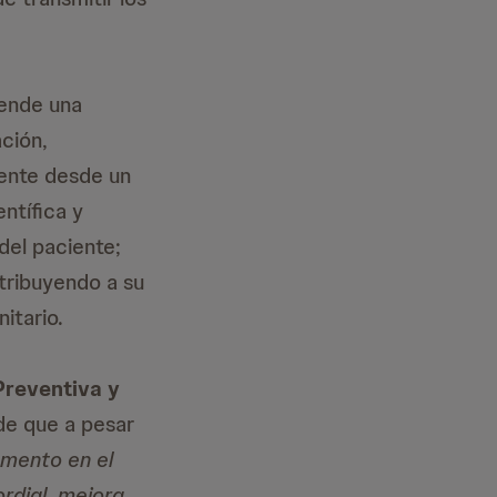
iende una
ación,
iente desde un
ntífica y
del paciente;
tribuyendo a su
itario.
Preventiva y
de que a pesar
omento en el
rdial, mejora