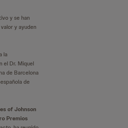
ivo y se han
 valor y ayuden
a la
n el Dr. Miquel
oma de Barcelona
y española de
ies of Johnson
oro Premios
acto, ha reunido