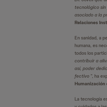
tecnológico sin
asociado a la p
Relaciones Ins
En sanidad, a p
humana, es nece
todos los partic
contribuir a ali
así, poder dedi
fectivo
”, ha ex
Humanización d
La tecnología es
y cuidados a la