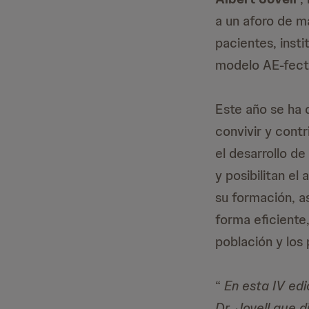
a un aforo de m
pacientes, inst
modelo AE-fecti
Este año se ha 
convivir y contr
el desarrollo de
y posibilitan e
su formación, a
forma eficiente,
población y los
“
En esta IV ed
Dr. Jovell que 