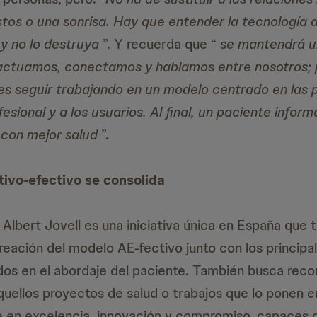
stos o una sonrisa. Hay que entender la tecnología
 y no lo destruya
”. Y recuerda que “
se mantendrá u
eractuamos, conectamos y hablamos entre nosotros; p
 es seguir trabajando en un modelo centrado en las 
esional y a los usuarios. Al final, un paciente infor
 con mejor salud
”.
tivo-efectivo se consolida
 Albert Jovell es una iniciativa única en España que
creación del modelo AE-fectivo junto con los princip
dos en el abordaje del paciente. También busca rec
uellos proyectos de salud o trabajos que lo ponen e
e en excelencia, innovación y compromiso, capaces d