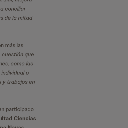
a conciliar
s de la mitad
on más las
a cuestión que
ones, como las
individual o
 y trabajos en
an participado
cultad Ciencias
oma Navas,