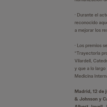
· Durante el ac
reconocido aque
a mejorar los re
· Los premios s
“Trayectoria pro
Vilardell, Cate
y que a lo largo
Medicina Intern
Madrid, 12 de
& Johnson y
C
Albert Jovell
,