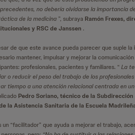
 precedentes, no debería olvidarse la importancia 
ráctica de la medicina
”, subraya
Ramón Frexes, dir
titucionales y RSC de Janssen
.
esar de que este avance pueda parecer que suple la 
sario mantener, impulsar y mejorar la comunicación
ipantes: profesionales, pacientes y familiares. “
La t
viar o reducir el peso del trabajo de los profesionales
car tiempo a una atención relacional centrada en u
plicado
Pedro Soriano, técnico de la Subdirección
e la Asistencia Sanitaria de la Escuela Madrileñ
 un “facilitador” que ayuda a mejorar el trabajo, ace
s personas, pero:
“No ha de sustituir a las relacione