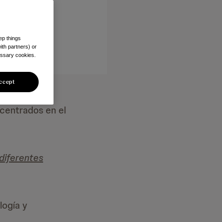
ep things
ith partners) or
essary cookies.
ccept
 centrados en el
diferentes
logía y