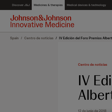
S
Discover J&J
Medicines & therapies
Medical devices & technology
k
i
p
t
o
c
Spain
/
Centro de noticias
/
IV Edición del Foro Premios Albert
o
n
t
e
n
Centro de noticias
t
IV Ed
Alber
12 de junio de 2018