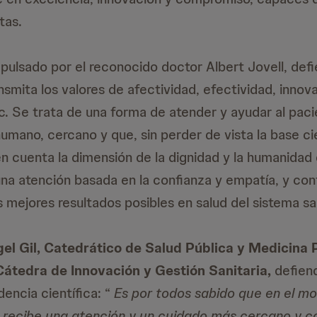
tas.
pulsado por el reconocido doctor Albert Jovell, def
smita los valores de afectividad, efectividad, innov
. Se trata de una forma de atender y ayudar al pac
umano, cercano y que, sin perder de vista la base cie
n cuenta la dimensión de la dignidad y la humanidad 
na atención basada en la confianza y empatía, y con
s mejores resultados posibles en salud del sistema san
el Gil, Catedrático de Salud Pública y Medicina 
 Cátedra de Innovación y Gestión Sanitaria,
defien
encia científica: “
Es por todos sabido que en el m
 recibe una atención y un cuidado más cercano y co