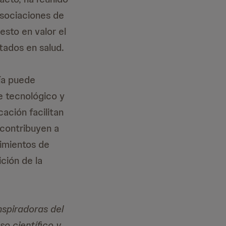
asociaciones de
esto en valor el
tados en salud.
ía puede
ce tecnológico y
ación facilitan
 contribuyen a
cimientos de
ición de la
nspiradoras del
so científico y