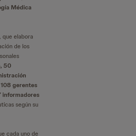
ogía Médica
, que elabora
ación de los
rsonales
o, 50
nistración
, 108 gerentes
7 informadores
uticas según su
e cada uno de