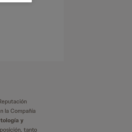
 Reputación
an la Compañía
ología y
posición, tanto