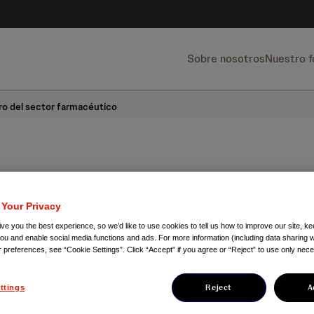
Sobre nosotros
Nuestro 
ro del sector farmacéutico
 Your Privacy
en gana en reputa
ve you the best experience, so we’d like to use cookies to tell us how to improve our site, ke
you and enable social media functions and ads. For more information (including data sharing w
o del sector
r preferences, see “Cookie Settings”. Click “Accept” if you agree or “Reject” to use only nec
céutico
Reject
A
ttings