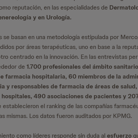
omo reputación, en las especialidades de
Dermatol
enereología y en Urología.
s se basan en una metodología estipulada por Merco
ididos por áreas terapéuticas, uno en base a la reput
otro centrado en la innovación. En las entrevistas pe
rededor de
1.700 profesionales del ámbito sanitari
de farmacia hospitalaria, 60 miembros de la admi
ria y responsables de farmacia de áreas de salud
e hospitales, 490 asociaciones de pacientes y 20
 establecieron el ranking de las compañías farmacé
las mismas. Los datos fueron auditados por KPMG.
iento como líderes responde sin duda al
esfuerzo
qu