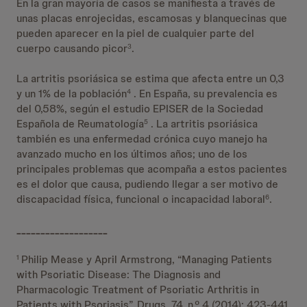
En la gran mayoría de casos se manifiesta a través de
unas placas enrojecidas, escamosas y blanquecinas que
pueden aparecer en la piel de cualquier parte del
cuerpo causando picor
.
3
La artritis psoriásica se estima que afecta entre un 0,3
y un 1% de la población
. En España, su prevalencia es
4
del 0,58%, según el estudio EPISER de la Sociedad
Española de Reumatología
. La artritis psoriásica
5
también es una enfermedad crónica cuyo manejo ha
avanzado mucho en los últimos años; uno de los
principales problemas que acompaña a estos pacientes
es el dolor que causa, pudiendo llegar a ser motivo de
discapacidad física, funcional o incapacidad laboral
.
6
___________________
Philip Mease y April Armstrong, “Managing Patients
1
with Psoriatic Disease: The Diagnosis and
Pharmacologic Treatment of Psoriatic Arthritis in
Patients with Psoriasis”, Drugs, 74, n.º 4 (2014): 423-441.