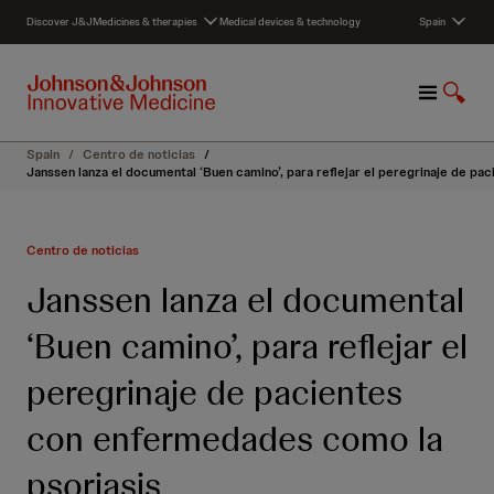
S
Discover J&J
Medicines & therapies
Medical devices & technology
Spain
k
i
p
M
S
t
e
h
o
n
o
c
Spain
/
Centro de noticias
/
u
w
o
Janssen lanza el documental ‘Buen camino’, para reflejar el peregrinaje de p
S
n
e
t
a
e
Centro de noticias
r
n
c
t
Janssen lanza el documental
h
‘Buen camino’, para reflejar el
peregrinaje de pacientes
con enfermedades como la
psoriasis