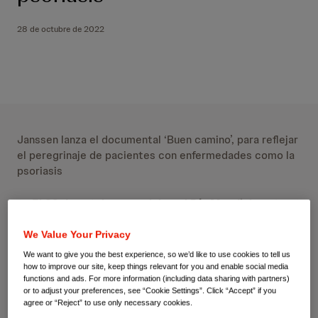
28 de octubre de 2022
Janssen lanza el documental ‘Buen camino’, para reflejar
el peregrinaje de pacientes con enfermedades como la
psoriasis
El 29 de octubre se celebra el Día Mundial contra
la Psoriasis y la Artritis Psoriásica, una fecha para
visibilizar el impacto de estas enfermedades
We Value Your Privacy
Iniciativas como ‘Buen camino’ o ‘Vivir sin Parar’
We want to give you the best experience, so we’d like to use cookies to tell us
how to improve our site, keep things relevant for you and enable social media
tienen como objetivo dar a conocer estas
functions and ads. For more information (including data sharing with partners)
enfermedades a través de testimonios en primera
or to adjust your preferences, see “Cookie Settings”. Click “Accept” if you
persona y aumentar así el conocimiento de las
agree or “Reject” to use only necessary cookies.