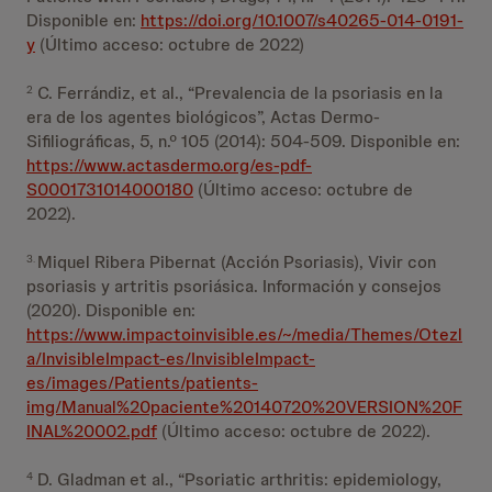
Disponible en:
https://doi.org/10.1007/s40265-014-0191-
y
(Último acceso: octubre de 2022)
C. Ferrándiz, et al., “Prevalencia de la psoriasis en la
2
era de los agentes biológicos”, Actas Dermo-
Sifiliográficas, 5, n.º 105 (2014): 504-509. Disponible en:
https://www.actasdermo.org/es-pdf-
S0001731014000180
(Último acceso: octubre de
2022).
Miquel Ribera Pibernat (Acción Psoriasis), Vivir con
3.
psoriasis y artritis psoriásica. Información y consejos
(2020). Disponible en:
https://www.impactoinvisible.es/~/media/Themes/Otezl
a/InvisibleImpact-es/InvisibleImpact-
es/images/Patients/patients-
img/Manual%20paciente%20140720%20VERSION%20F
INAL%20002.pdf
(Último acceso: octubre de 2022).
D. Gladman et al., “Psoriatic arthritis: epidemiology,
4