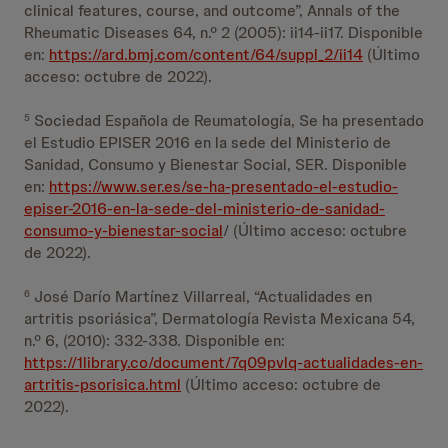
clinical features, course, and outcome”, Annals of the
Rheumatic Diseases 64, n.º 2 (2005): ii14-ii17. Disponible
en:
https://ard.bmj.com/content/64/suppl_2/ii14
(Último
acceso: octubre de 2022).
Sociedad Española de Reumatología, Se ha presentado
5
el Estudio EPISER 2016 en la sede del Ministerio de
Sanidad, Consumo y Bienestar Social, SER. Disponible
en:
https://www.ser.es/se-ha-presentado-el-estudio-
episer-2016-en-la-sede-del-ministerio-de-sanidad-
consumo-y-bienestar-social
/ (Último acceso: octubre
de 2022).
José Darío Martínez Villarreal, “Actualidades en
6
artritis psoriásica”, Dermatología Revista Mexicana 54,
n.º 6, (2010): 332-338. Disponible en:
https://1library.co/document/7q09pvlq-actualidades-en-
artritis-psorisica.html
(Último acceso: octubre de
2022).