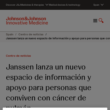
S
Discover J&J
Medicines & therapies
Medical devices & technology
Spain
k
i
p
M
S
t
e
h
o
n
o
c
Spain
/
Centro de noticias
/
u
w
o
Janssen lanza un nuevo espacio de información y apoyo para personas que co
S
n
e
t
a
e
Centro de noticias
r
n
c
t
Janssen lanza un nuevo
h
espacio de información y
apoyo para personas que
conviven con cáncer de
pulmón