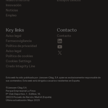
Nuestra historia
Ensayos clínicos
Innovación
Noticias
Empleo
Key links
Contacto
Aviso legal
Contacto
linkedin
Farmacovigilancia
youtube
Política de privacidad
Aviso legal
twitter
Política de cookies
Cookies Settings
Credo Integrity Line
Esta web ha sido publicada por Janssen-Cilag, S.A. quien es exclusivamente responsable de
sus contenidos. Esta web está dirigida a usuarios residentes en España.
©Janssen-Cilag S.A.
Parque Empresarial La Finca
P.º Club Deportivo, 1 - Edificio, 16,
28223 Pozuelo de Alarcón, Madrid (España).
Última actualización: Mayo 2025