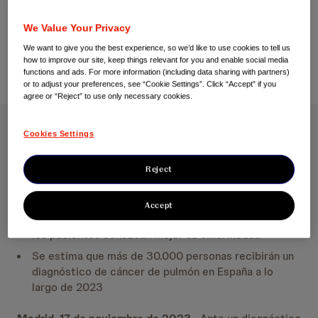
We Value Your Privacy
17 de noviembre de 2023
We want to give you the best experience, so we’d like to use cookies to tell us
how to improve our site, keep things relevant for you and enable social media
functions and ads. For more information (including data sharing with partners)
or to adjust your preferences, see “Cookie Settings”. Click “Accept” if you
agree or “Reject” to use only necessary cookies.
Cookies Settings
Día Mundial del Cáncer de Pulmón, 17 de noviembre
Janssen lanza un nuevo espacio de información y apoyo
para personas que conviven con cáncer de pulmón
Reject
‘Hablemos de cáncer de pulmón’ cuenta con
Accept
información, testimonios y consejos útiles para que
los pacientes conozcan mejor su enfermedad
Se estima que más de 30.000 personas recibirán un
diagnóstico de cáncer de pulmón en España a lo
largo de 2023