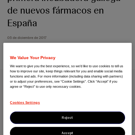
de nuevos fármacos en
España
05 de diciembre de 2017
We Value Your Privacy
We want to give you the best experience, so we’d like to use cookies to tell us
how to improve our site, keep things relevant for you and enable social media
functions and ads. For more information (including data sharing with partners)
or to adjust your preferences, see “Cookie Settings”. Click “Accept” if you
Más de 150 expresiones de interés de todo el mundo se
agree or “Reject” to use only necessary cookies.
presentan a la convocatoria de la iniciativa I2D2, la
primera incubadora gallega de nuevos fármacos en
Cookies Settings
España
Se invertirá para el próximo año más de 2 millones
Reject
de euros en este proyecto impulsado por la Xunta
de Galicia, a través de la Agencia Gallega de
Accept