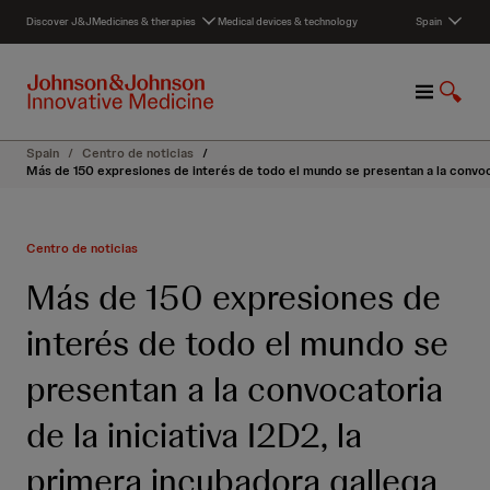
S
Discover J&J
Medicines & therapies
Medical devices & technology
Spain
k
i
p
M
S
t
e
h
o
n
o
c
Spain
/
Centro de noticias
/
u
w
o
Más de 150 expresiones de interés de todo el mundo se presentan a la convoca
S
n
e
t
a
e
Centro de noticias
r
n
c
t
Más de 150 expresiones de
h
interés de todo el mundo se
presentan a la convocatoria
de la iniciativa I2D2, la
primera incubadora gallega