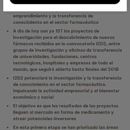
Innovación, en colaboración con Janssen y la
Fundación K
ærtor, que busca potenciar el
emprendimiento y la transferencia de
conocimiento en el sector farmacéutico
A día de hoy son ya 157 los proyectos de
investigación para el descubrimiento de nuevos
fármacos recibidos en la convocatoria I2D2, entre
grupos de investigación y oficinas de transferencia
de universidades, fundaciones, centros
tecnológicos, hospitales y empresas de todo el
mundo, que seguirá abierta hasta finales del 2018
I2D2 potenciará la investigación y la transferencia
de conocimiento en el sector farmacéutico,
impulsando la actividad empresarial y el bienestar
económico y social
El objetivo es que los resultados de los proyectos
lleguen al mercado en forma de medicamento y
atraer potenciales inversores
En esta primera etapa se han priorizado las áreas