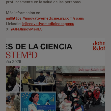
profundamente en la salud de las personas.
Más información en
null
https://innovativemedicine.jnj.com/spain/
LinkedIn:
jnjinnovativemedicineespana/
X:
@JNJInnovMedES