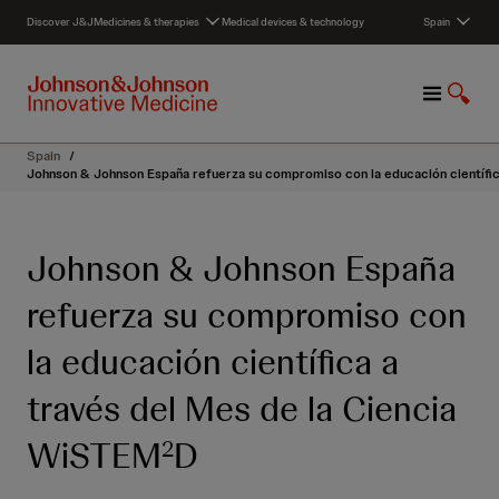
S
Discover J&J
Medicines & therapies
Medical devices & technology
Spain
k
i
p
M
S
t
e
h
o
n
o
c
Spain
/
u
w
o
Johnson & Johnson España refuerza su compromiso con la educación científi
S
n
e
t
a
e
Johnson & Johnson España
r
n
c
t
refuerza su compromiso con
h
la educación científica a
través del Mes de la Ciencia
WiSTEM
D
2