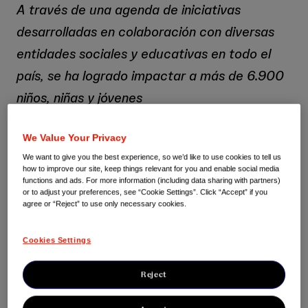
A través de una agenda de iniciativas
desarrolladas en colaboración con diversas
entidades sociales y educativas en todo el
país, se ha logrado impactar a más de 6.900
niños, niñas y jóvenes
We Value Your Privacy
Se han dado 77 participaciones de
We want to give you the best experience, so we’d like to use cookies to tell us
voluntariado entre profesionales de la
how to improve our site, keep things relevant for you and enable social media
functions and ads. For more information (including data sharing with partners)
compañía dirigidas a promover las STEM
or to adjust your preferences, see “Cookie Settings”. Click “Accept” if you
entre las nuevas generaciones
agree or “Reject” to use only necessary cookies.
02 de marzo de 2026
Cookies Settings
Reject