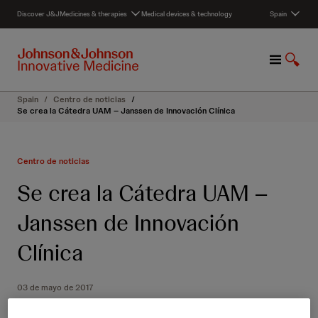
S
Discover J&J
Medicines & therapies
Medical devices & technology
Spain
k
i
p
M
S
t
e
h
o
n
o
c
Spain
/
Centro de noticias
/
u
w
o
Se crea la Cátedra UAM – Janssen de Innovación Clínica
S
n
e
t
a
e
Centro de noticias
r
n
c
t
Se crea la Cátedra UAM –
h
Janssen de Innovación
Clínica
03 de mayo de 2017