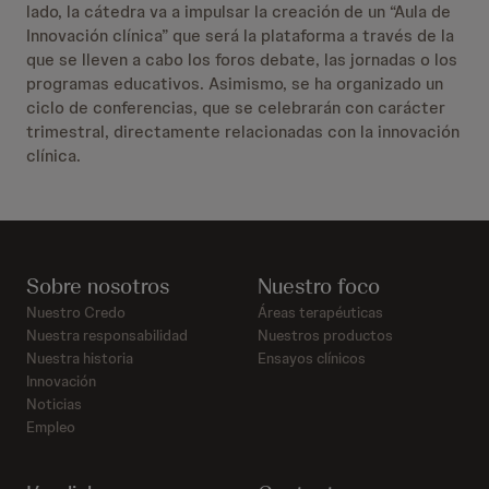
lado, la cátedra va a impulsar la creación de un “Aula de
Innovación clínica” que será la plataforma a través de la
que se lleven a cabo los foros debate, las jornadas o los
programas educativos. Asimismo, se ha organizado un
ciclo de conferencias, que se celebrarán con carácter
trimestral, directamente relacionadas con la innovación
clínica.
Sobre nosotros
Nuestro foco
Nuestro Credo
Áreas terapéuticas
Nuestra responsabilidad
Nuestros productos
Nuestra historia
Ensayos clínicos
Innovación
Noticias
Empleo