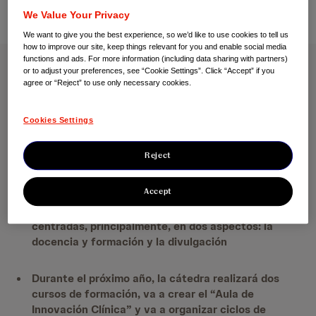
We Value Your Privacy
We want to give you the best experience, so we’d like to use cookies to tell us
how to improve our site, keep things relevant for you and enable social media
functions and ads. For more information (including data sharing with partners)
or to adjust your preferences, see “Cookie Settings”. Click “Accept” if you
Se crea la Cátedra UAM – Janssen de Innovación Clínica
agree or “Reject” to use only necessary cookies.
La Universidad Autónoma de Madrid, su Fundación
Cookies Settings
y Janssen han creado esta cátedra que tiene por
objetivo fomentar y desarrollar
actividades
Reject
formativas, de investigación y divulgativas en el
ámbito de la Innovación Clínica
Accept
Las líneas de actuación de sus actividades están
centradas, principalmente, en dos aspectos: la
docencia y formación y la divulgación
Durante el próximo año, la cátedra realizará dos
cursos de formación, va a crear el “Aula de
Innovación Clínica” y va a organizar ciclos de