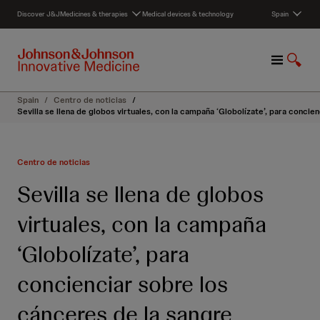
S
Discover J&J
Medicines & therapies
Medical devices & technology
Spain
k
i
p
M
S
t
e
h
o
n
o
c
Spain
/
Centro de noticias
/
u
w
o
Sevilla se llena de globos virtuales, con la campaña ‘Globolízate’, para concie
S
n
e
t
a
e
Centro de noticias
r
n
c
t
Sevilla se llena de globos
h
virtuales, con la campaña
‘Globolízate’, para
concienciar sobre los
cánceres de la sangre