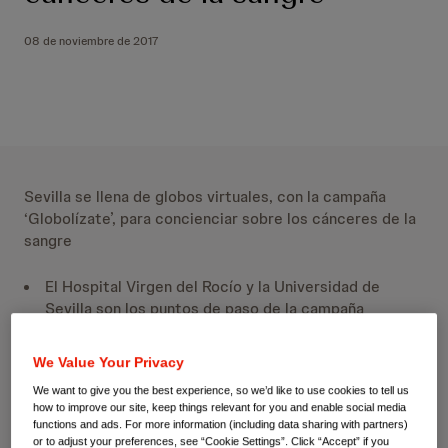
08 de noviembre de 2017
Sevilla se llena de globos virtuales, con la campaña
‘Globolízate’, para concienciar sobre los cánceres de la
sangre
El Hospital Virgen del Rocío y la Universidad de
Sevilla son los puntos de paso de la campaña
‘Globolízate. Llénalo de esperanza’
, cuyo objetivo
es informar a la ciudadanía sobre los diferentes tipos
We Value Your Privacy
de cánceres de la sangre en especial a los tres
We want to give you the best experience, so we’d like to use cookies to tell us
principales, la leucemia, el mieloma y los linfomas.
how to improve our site, keep things relevant for you and enable social media
La iniciativa, que cuenta con el apoyo de la
functions and ads. For more information (including data sharing with partners)
or to adjust your preferences, see “Cookie Settings”. Click “Accept” if you