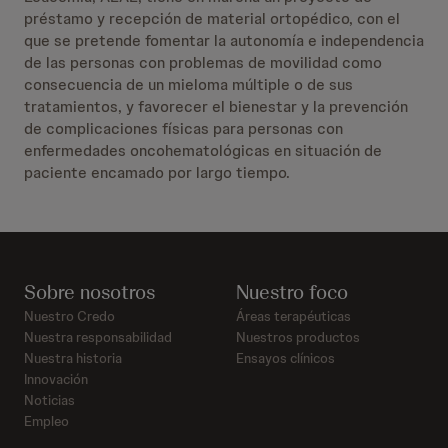
préstamo y recepción de material ortopédico, con el
que se pretende fomentar la autonomía e independencia
de las personas con problemas de movilidad como
consecuencia de un mieloma múltiple o de sus
tratamientos, y favorecer el bienestar y la prevención
de complicaciones físicas para personas con
enfermedades oncohematológicas en situación de
paciente encamado por largo tiempo.
Sobre nosotros
Nuestro foco
Nuestro Credo
Áreas terapéuticas
Nuestra responsabilidad
Nuestros productos
Nuestra historia
Ensayos clínicos
Innovación
Noticias
Empleo