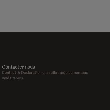
Contacter nous
Contact & Déclaration d‘un effet médicamenteux
indésirables