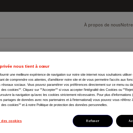
À propos de nous
Notre
 privée nous tient à cœur
fournir une meilleure expérience de navigation sur notre site internet nous souhaitons utilise
nt de comprendre vos attentes, d'améliorer notre site et de vous permettre l'accès aux fonct
es réseaux sociaux. Vous pouvez paramétrer vos préférences directement sur ce menu ou dan
essum
des cookies"". Cliquez sur ""Accepter"" si vous accepter l'intégralité des Cookies ou ""Rejet
rsuivre la navigation qu'avec les cookies strictement nécessaires. Pour plus d'informations
s partages de données avec nos partenaires et à l'international) vous pouvez vous référez à 
des cookies"" et à notre Politique de protection des données personnelles.
Refuser
Ac
 des cookies