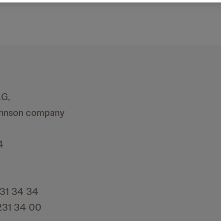
AG,
ohnson company
4
231 34 34
 231 34 00