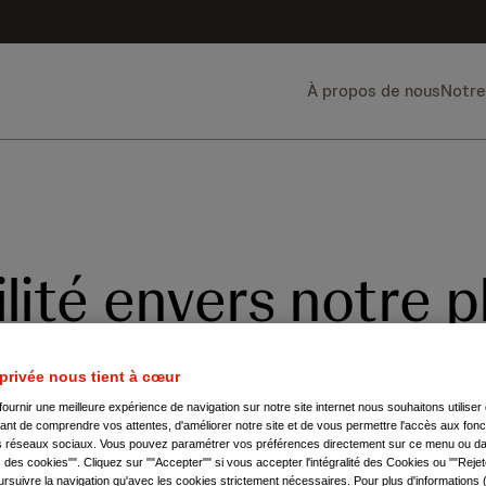
À propos de nous
Notre
lité envers notre p
la plus grande entreprise de santé a
 privée nous tient à cœur
é globale – une responsabilité qui va
fournir une meilleure expérience de navigation sur notre site internet nous souhaitons utilise
nt de comprendre vos attentes, d'améliorer notre site et de vous permettre l'accès aux fonct
cteur – pour préserver les ressources
es réseaux sociaux. Vous pouvez paramétrer vos préférences directement sur ce menu ou dan
des cookies"". Cliquez sur ""Accepter"" si vous accepter l'intégralité des Cookies ou ""Rejet
rsuivre la navigation qu'avec les cookies strictement nécessaires. Pour plus d'informations