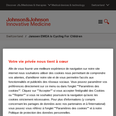
S
Discover J&J
Medicines & therapies
Medical devices & technology
Switzerland
k
i
p
M
S
t
e
h
o
n
o
c
Switzerland
/
Janssen EMEA is Cycling For Children
u
w
o
S
n
e
t
Janssen EMEA is Cycling For
a
e
r
Votre vie privée nous tient à cœur
n
Children
c
t
Afin de vous fournir une meilleure expérience de navigation sur notre site
h
internet nous souhaitons utiliser des cookies nous permettant de comprendre
vos attentes, d'améliorer notre site et de vous permettre l'accès aux
Cycling for a great cause
fonctionnalités et publicités des réseaux sociaux. Vous pouvez paramétrer vos
préférences directement sur ce menu ou dans l'onglet ""Paramètres des
cookies"". Cliquez sur ""Accepter"" si vous accepter l'intégralité des Cookies
ou ""Rejeter"" si vous ne souhaitez poursuivre la navigation qu'avec les
cookies strictement nécessaires. Pour plus d'informations (y compris
concernant les partages de données avec nos partenaires et à l'international)
vous pouvez vous référez à l'onglet ""Paramètres des cookies"" et à notre
Politique de protection des données personnelles.