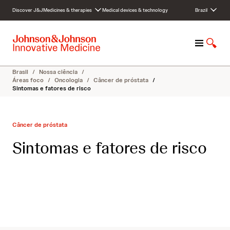
S
Discover J&J
Medicines & therapies
Medical devices & technology
Brazil
k
i
p
M
S
t
e
h
o
n
o
c
Brasil
/
Nossa ciência
/
u
w
o
Áreas foco
/
Oncologia
/
Câncer de próstata
/
Sintomas e fatores de risco
S
n
e
t
a
e
r
n
Câncer de próstata
c
t
Sintomas e fatores de risco
h