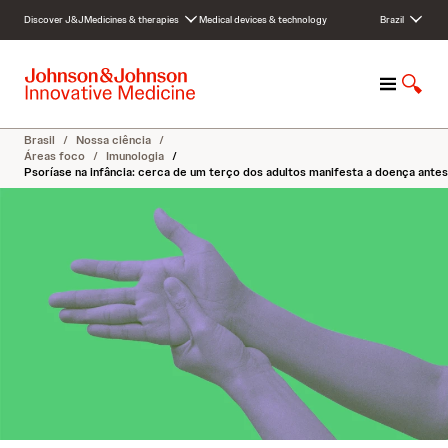
S
Discover J&J
Medicines & therapies
Medical devices & technology
Brazil
k
i
p
M
S
t
e
h
o
n
o
c
Brasil
/
Nossa ciência
/
u
w
o
Áreas foco
/
Imunologia
/
Psoríase na infância: cerca de um terço dos adultos manifesta a doença antes
S
n
e
t
a
e
r
n
c
t
h