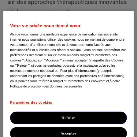
sur des approches thérapeutiques innovantes
et des mesures de soutien, nous pouvons
améliorer considérablement la vie des
Votre vie privée nous tient à cœur
patient·e·s et de leurs familles.
Afin de vous fournir une meilleure expérience de navigation sur notre site
internet nous souhaitons utiliser des cookies nous permettant de comprendre
vos attentes, d'améliorer notre site et de vous permettre l'accès aux
fonctionnalités et publicités des réseaux sociaux. Vous pouvez paramétrer vos
préférences directement sur ce menu ou dans l'onglet ""Paramètres des
cookies"". Cliquez sur ""Accepter"" si vous accepter l'intégralité des Cookies
ou ""Rejeter"" si vous ne souhaitez poursuivre la navigation qu'avec les
cookies strictement nécessaires. Pour plus d'informations (y compris
concernant les partages de données avec nos partenaires et à l'international)
vous pouvez vous référez à l'onglet ""Paramètres des cookies"" et à notre
Politique de protection des données personnelles.
Paramètres des cookies
Refuser
Le cancer de la vessie en
Accepter