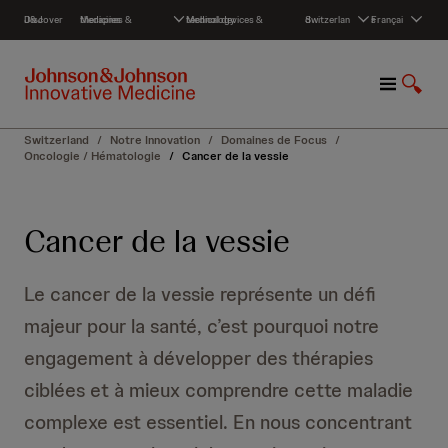
S
Discover J&J
Medicines & therapies
Medical devices & technology
Switzerland
Français
k
i
p
M
S
t
e
h
o
n
o
c
Switzerland
/
Notre Innovation
/
Domaines de Focus
/
u
w
o
Oncologie / Hématologie
/
Cancer de la vessie
S
n
e
t
a
e
Cancer de la vessie
r
n
c
t
h
Le cancer de la vessie représente un défi
majeur pour la santé, c’est pourquoi notre
engagement à développer des thérapies
ciblées et à mieux comprendre cette maladie
complexe est essentiel. En nous concentrant