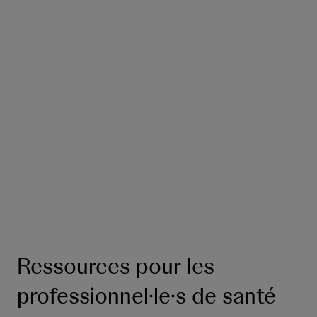
Le cancer de la vessie est le cinquième type
de cancer le plus fréquent en Europe.
3
Le cancer de la vessie est environ trois fois
plus fréquent chez les hommes que chez les
femmes.
2
Neuf personnes sur dix diagnostiquées avec
un cancer de la vessie ont plus de 55 ans.
2
Ressources pour les
professionnel·le·s de santé