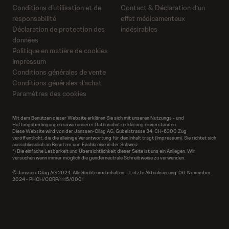
Conditions d’utilisation et de
Contact & Déclaration d‘un
responsabilité
effet médicamenteux
Déclaration de protection des
indésirables
données
Politique en matière de cookies
Impressum
Conditions générales de vente
Conditions générales d’achat
Paramètres des cookies
Mit dem Benutzen dieser Website erklären Sie sich mit unseren Nutzungs - und
Haftungsbedingungen sowie unserer Datenschutzerklärung einverstanden.
Diese Website wird von der Janssen-Cilag AG, Gubelstrasse 34, CH-6300 Zug
veröffentlicht, die die alleinige Verantwortung für den Inhalt trägt (
Impressum
). Sie richtet sich
ausschliesslich an Benutzer und Fachkreise in der Schweiz.
*) Die einfache Lesbarkeit und Übersichtlichkeit dieser Seite ist uns ein Anliegen. Wir
versuchen wenn immer möglich die genderneutrale Schreibweise zu verwenden.
© Janssen-Cilag AG 2024. Alle Rechte vorbehalten. - Letzte Aktualisierung: 06. November
2024 - PHCH/CORP/1115/0001