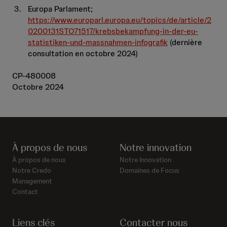
Europa Parlament;
https://www.europarl.europa.eu/topics/de/article/2
0200131STO71517/krebsbekampfung-in-der-eu-
statistiken-und-massnahmen-infografik
(dernière
consultation en octobre 2024)
CP-480008
Octobre 2024
À propos de nous
Notre innovation
À propos de nous
Notre Innovation
Notre Credo
Domaines de Focus
Management
Contact
Liens clés
Contacter nous