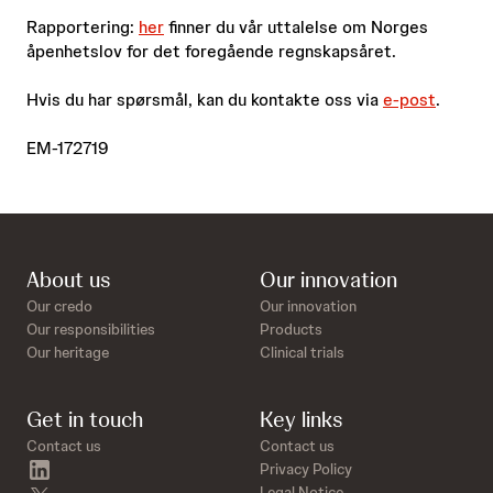
Rapportering:
her
finner du vår uttalelse om Norges
åpenhetslov for det foregående regnskapsåret.
Hvis du har spørsmål, kan du kontakte oss via
e-post
.
EM-172719
About us
Our innovation
Our credo
Our innovation
Our responsibilities
Products
Our heritage
Clinical trials
Get in touch
Key links
Contact us
Contact us
linkedin
Privacy Policy
Legal Notice