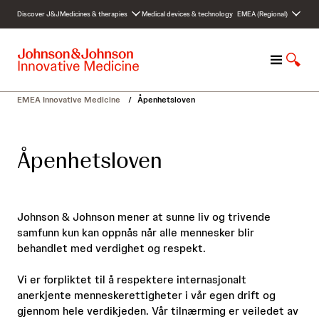
S
Discover J&J
Medicines & therapies
Medical devices & technology
EMEA (Regional)
k
i
p
M
S
t
e
h
o
n
o
c
EMEA Innovative Medicine
/
Åpenhetsloven
u
w
o
S
n
e
t
Åpenhetsloven
a
e
r
n
c
t
h
Johnson & Johnson mener at sunne liv og trivende
samfunn kun kan oppnås når alle mennesker blir
behandlet med verdighet og respekt.
Vi er forpliktet til å respektere internasjonalt
anerkjente menneskerettigheter i vår egen drift og
gjennom hele verdikjeden. Vår tilnærming er veiledet av