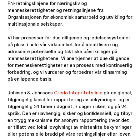
FN-retningslinjene for næringsliv og
menneskerettigheter og retningslinjene fra
Organisasjonen for økonomisk samarbeid og utvikling for
multinasjonale selskaper.
Vi har prosesser for due diligence og ledelsessystemer
på plass i hele vår virksomhet for å identifisere og
adressere potensielle og faktiske påvirkninger på
menneskerettighetene. Vi anerkjenner at due diligence
for menneskerettigheter er en prosess med kontinuerlig
forbedring, og vi vurderer og forbedrer vår tilnærming
på en løpende basis.
Johnson & Johnsons
Credo Integritetslinje
gir en global,
tilgjengelig kanal for rapportering av bekymringer og er
tilgjengelig 24 timer i døgnet, 7 dager i uken, og på 24
språk. Den er uavhengig, sikker og konfidensiell, og tilbyr
en trygg mekanisme for anonym rapportering (hvor det
er tillatt ved lokal lovgivning) av mistenkte bekymringer
eller potensielle brudd på våre retningslinjer eller loven.