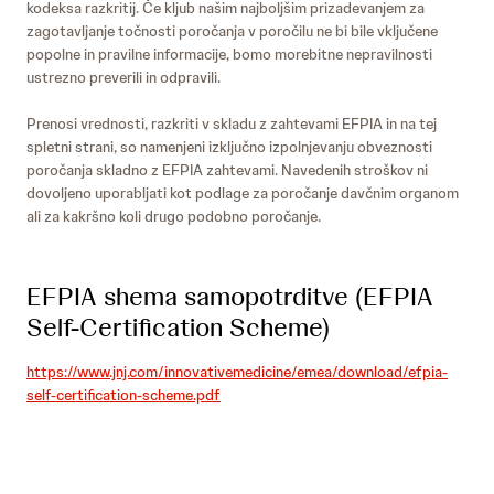
kodeksa razkritij. Če kljub našim najboljšim prizadevanjem za
zagotavljanje točnosti poročanja v poročilu ne bi bile vključene
popolne in pravilne informacije, bomo morebitne nepravilnosti
ustrezno preverili in odpravili.
Prenosi vrednosti, razkriti v skladu z zahtevami EFPIA in na tej
spletni strani, so namenjeni izključno izpolnjevanju obveznosti
poročanja skladno z EFPIA zahtevami. Navedenih stroškov ni
dovoljeno uporabljati kot podlage za poročanje davčnim organom
ali za kakršno koli drugo podobno poročanje.
EFPIA shema samopotrditve (EFPIA
Self-Certification Scheme)
https://www.jnj.com/innovativemedicine/emea/download/efpia-
self-certification-scheme.pdf