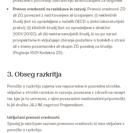
povezane s potovanji, nastanitvijo ali kotizacijami za dogodke.
Prenos vrednosti za raziskave in razvoj:
Prenosi vrednosti ZD
ali ZO, povezani z načrtovanjem ali izvajanjem: (i) nekliničnih
študij (kot so opredeljene v načelih OECD o dobri laboratorijski
praksi); (ii) kliničnih študij (kot so opredeljene v direktivi
2001/20/EC); ali (iii) neintervencijskih študij, ki so po naravi
prospektivne in vključujejo zbiranje podatkov o bolnikih s strani
ali v imenu posameznika ali skupin ZD posebej za študijo
(Poglavje 15.01 Kodeksa ZD).
3. Obseg razkritja
Poročilo o razkritju zajema vse neposredne in posredne stroške,
vključno s stroški raziskav in razvoja, povezane z zdravili na recept
ter, kjer je to ustrezno, z njimi povezanimi medicinskimi pripomočki,
ki jih družba J&J IM zagotovi Prejemnikom.
Izključeni prenosi vrednosti:
Spodaj je neizčrpen seznam prenosov vrednosti, ki niso vključeni v
poročilo o razkritju: