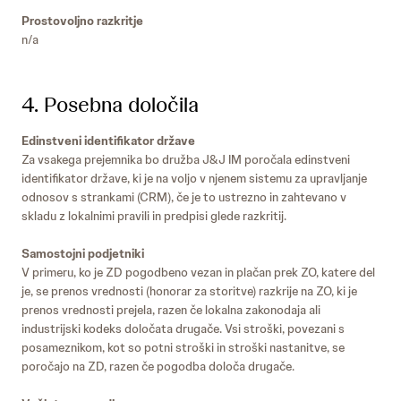
Prostovoljno razkritje
n/a
4. Posebna določila
Edinstveni identifikator države
Za vsakega prejemnika bo družba J&J IM poročala edinstveni
identifikator države, ki je na voljo v njenem sistemu za upravljanje
odnosov s strankami (CRM), če je to ustrezno in zahtevano v
skladu z lokalnimi pravili in predpisi glede razkritij.
Samostojni podjetniki
V primeru, ko je ZD pogodbeno vezan in plačan prek ZO, katere del
je, se prenos vrednosti (honorar za storitve) razkrije na ZO, ki je
prenos vrednosti prejela, razen če lokalna zakonodaja ali
industrijski kodeks določata drugače. Vsi stroški, povezani s
posameznikom, kot so potni stroški in stroški nastanitve, se
poročajo na ZD, razen če pogodba določa drugače.