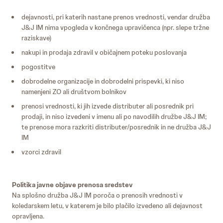
dejavnosti, pri katerih nastane prenos vrednosti, vendar družba
J&J IM nima vpogleda v končnega upravičenca (npr. slepe tržne
raziskave)
nakupi in prodaja zdravil v običajnem poteku poslovanja
pogostitve
dobrodelne organizacije in dobrodelni prispevki, ki niso
namenjeni ZO ali društvom bolnikov
prenosi vrednosti, ki jih izvede distributer ali posrednik pri
prodaji, in niso izvedeni v imenu ali po navodilih družbe J&J IM;
te prenose mora razkriti distributer/posrednik in ne družba J&J
IM
vzorci zdravil
Politika javne objave prenosa sredstev
Na splošno družba J&J IM poroča o prenosih vrednosti v
koledarskem letu, v katerem je bilo plačilo izvedeno ali dejavnost
opravljena.