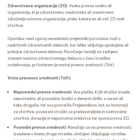
Zdravstvene organizacije (ZO)
: Vsaka pravna oseba ali
organizacija, ki je zdravstveno, medicinsko ali znanstveno
združenje oziroma organizacija, preko katere en ali več ZD nudi
storitve.
Opomba: med zgoraj navedenimi prejemniki poročamo tudi o
neaktivnih zdravstvenih delavcih, kar lahko vključuje upokojene ali
pokojne zdravstvene delavce. Poročanje temelji na zadnjem
znanem naslovu zdravstvenega delavca v času izvedbe
sodelovanja, pri katerem je nastal prenos vrednosti (ToV).
Vrste prenosov vrednosti (ToV):
Neposredni prenos vrednosti:
Vsa plačila, ki jih družba izvede
neposredno ali posredno, bodisi v denarni obliki, v naravi ali
kako drugače, ter vsa povračila Prejemnikom, kot so honorarji
za storitve, povezani stroški za predavateljske in svetovalne
storitve, donacije in nepovratna sredstva ter sponzorstva ZO.
Posredni prenos vrednosti
: Nanašajo se na prenose vrednosti,
izvedene v imenu druge stranke, običajno vključujejo stroške,