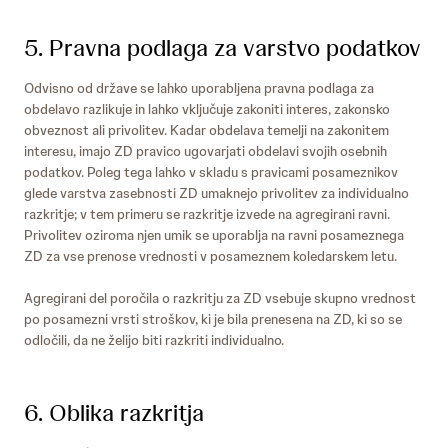
5. Pravna podlaga za varstvo podatkov
Odvisno od države se lahko uporabljena pravna podlaga za
obdelavo razlikuje in lahko vključuje zakoniti interes, zakonsko
obveznost ali privolitev. Kadar obdelava temelji na zakonitem
interesu, imajo ZD pravico ugovarjati obdelavi svojih osebnih
podatkov. Poleg tega lahko v skladu s pravicami posameznikov
glede varstva zasebnosti ZD umaknejo privolitev za individualno
razkritje; v tem primeru se razkritje izvede na agregirani ravni.
Privolitev oziroma njen umik se uporablja na ravni posameznega
ZD za vse prenose vrednosti v posameznem koledarskem letu.
Agregirani del poročila o razkritju za ZD vsebuje skupno vrednost
po posamezni vrsti stroškov, ki je bila prenesena na ZD, ki so se
odločili, da ne želijo biti razkriti individualno.
6. Oblika razkritja