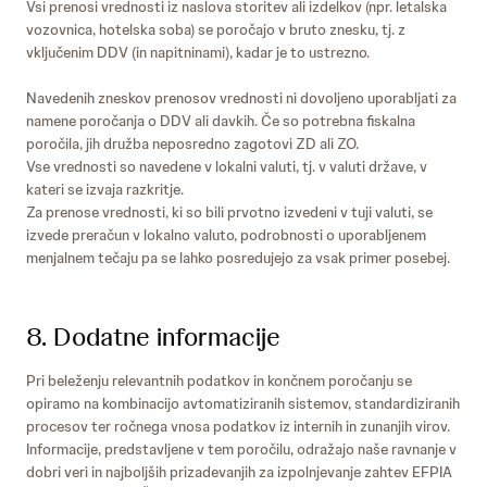
Vsi prenosi vrednosti iz naslova storitev ali izdelkov (npr. letalska
vozovnica, hotelska soba) se poročajo v bruto znesku, tj. z
vključenim DDV (in napitninami), kadar je to ustrezno.
Navedenih zneskov prenosov vrednosti ni dovoljeno uporabljati za
namene poročanja o DDV ali davkih. Če so potrebna fiskalna
poročila, jih družba neposredno zagotovi ZD ali ZO.
Vse vrednosti so navedene v lokalni valuti, tj. v valuti države, v
kateri se izvaja razkritje.
Za prenose vrednosti, ki so bili prvotno izvedeni v tuji valuti, se
izvede preračun v lokalno valuto, podrobnosti o uporabljenem
menjalnem tečaju pa se lahko posredujejo za vsak primer posebej.
8. Dodatne informacije
Pri beleženju relevantnih podatkov in končnem poročanju se
opiramo na kombinacijo avtomatiziranih sistemov, standardiziranih
procesov ter ročnega vnosa podatkov iz internih in zunanjih virov.
Informacije, predstavljene v tem poročilu, odražajo naše ravnanje v
dobri veri in najboljših prizadevanjih za izpolnjevanje zahtev EFPIA