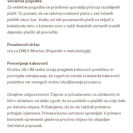
Večletne pogodbe
Za večletne pogodbe se praviloma uporablja pristop razdeljenih
plačil. To pomeni, da se celotna vrednost plača v več ločenih
plačilih skozi čas. Vsako od teh posameznih plačil se vključi v
koledarsko leto, v katerem smo v naših finančnih sistemih izvedli
dejansko plačilo ali povračilo.
Posebnosti držav
n/a za EMEA Mnotes (Pojasnilo o metodologiji)
Preverjanje kakovosti
Družba J&J IM redno izvaja preglede kakovosti podatkov in
postopke usklajevanja, da zagotovi visoke standarde kakovosti
podatkov ter omogoči stalno izboljševanje procesov.
Omejitev odgovornosti: Čeprav si prizadevamo za učinkovito in
hitro obdelavo, se lahko zgodi, da so podatki o plačilih na voljo šele
po datumu objave. Pričakujemo, da bo do takšnih primerov
prihajalo izjemoma. Primere bomo ustrezno spremljali. V primeru
bistvenih sprememb glede na prvotno objavo bo objavljen
četrtletni popravek.