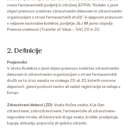
zveze farmacevtskih podjetij in združenj (EFPIA) “Kodeks o javni
objavi prenosov sredstev zdravstvenim delavcem in zdravstvenim
organizacijam s strani farmacevtskih družb” in njegovim prenosom
v veljavne nacionalne kodekse, podjetje J&J IM javno objavlja
Prenose vrednosti (Transfer of Value – ToV) ZD in ZO.
2. Definicije
Prejemniki:
V okviru Kodeksa o javni objavi prenosov sredstev zdravstvenim
delavcem in zdravstvenim organizacijam s strani farmacevtskih
družb se ta izraz nanaša na vsakega ZD ali ZO, katerih osnovna
dejavnost, glavni poslovni naslov ali sedež registracije se nahaja v
Evropi.
Zdravstveni delavci (ZD)
: Vsaka fizična oseba, ki je član
zdravstvene, zobozdravstvene, farmacevtske ali zdravstveno-
negovalne stroke, ali katera koli druga oseba, ki lahko predpisuje,
kupuje, dobavlja, priporoča ali aplicira zdravila.