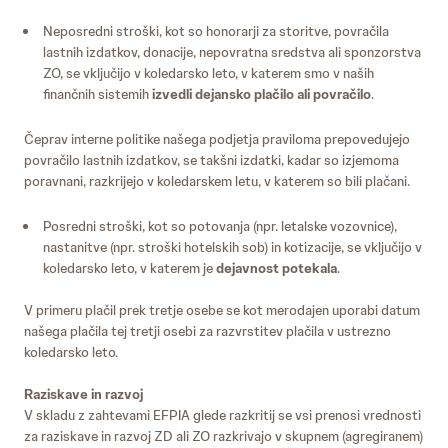
Neposredni stroški, kot so honorarji za storitve, povračila
lastnih izdatkov, donacije, nepovratna sredstva ali sponzorstva
ZO, se vključijo v koledarsko leto, v katerem smo v naših
finančnih sistemih
izvedli dejansko plačilo ali povračilo
.
Čeprav interne politike našega podjetja praviloma prepovedujejo
povračilo lastnih izdatkov, se takšni izdatki, kadar so izjemoma
poravnani, razkrijejo v koledarskem letu, v katerem so bili plačani.
Posredni stroški, kot so potovanja (npr. letalske vozovnice),
nastanitve (npr. stroški hotelskih sob) in kotizacije, se vključijo v
koledarsko leto, v katerem je
dejavnost potekala
.
V primeru plačil prek tretje osebe se kot merodajen uporabi datum
našega plačila tej tretji osebi za razvrstitev plačila v ustrezno
koledarsko leto.
Raziskave in razvoj
V skladu z zahtevami EFPIA glede razkritij se vsi prenosi vrednosti
za raziskave in razvoj ZD ali ZO razkrivajo v skupnem (agregiranem)