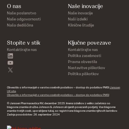
O nas
Naše inovacije
Naše poslanstvo
Naše inovacije
Naše odgovornosti
Naši izdelki
Naša dediščina
Klinične študije
Stopite v stik
Ključne povezave
Kontaktirajte nas
Kontaktirajte nas
linkedin
Politika zasebnosti
youtube
Pravna obvestila
Nastavitve piškotkov
twitter
Politika piškotkov
Obvestilo o informacijah o varstvu osebnih podatkov – dostop do podatkov PMSI
Janssen
UK site
.
Obvestilo o informacijah o varstvu osebnih podatkov – dostop do podatkov PMSI
© Janssen Pharmaceutica NV, december 2025. Imena izdelkov z veliko začetnico so
blagovne znamke družbe Johnson & Johnson ali njenih povezanih podjetij. Vse blagovne
znamke tretjih oseb, uporabljene tukaj, so registrirane blagovne znamke njihovih lastnikov.
Zadnja posodobitev: 26. september 2024