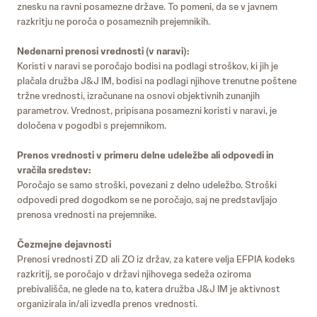
znesku na ravni posamezne države. To pomeni, da se v javnem
razkritju ne poroča o posameznih prejemnikih.
Nedenarni prenosi vrednosti (v naravi):
Koristi v naravi se poročajo bodisi na podlagi stroškov, ki jih je
plačala družba J&J IM, bodisi na podlagi njihove trenutne poštene
tržne vrednosti, izračunane na osnovi objektivnih zunanjih
parametrov. Vrednost, pripisana posamezni koristi v naravi, je
določena v pogodbi s prejemnikom.
Prenos vrednosti v primeru delne udeležbe ali odpovedi in
vračila sredstev:
Poročajo se samo stroški, povezani z delno udeležbo. Stroški
odpovedi pred dogodkom se ne poročajo, saj ne predstavljajo
prenosa vrednosti na prejemnike.
Čezmejne dejavnosti
Prenosi vrednosti ZD ali ZO iz držav, za katere velja EFPIA kodeks
razkritij, se poročajo v državi njihovega sedeža oziroma
prebivališča, ne glede na to, katera družba J&J IM je aktivnost
organizirala in/ali izvedla prenos vrednosti.