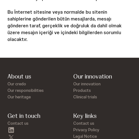
Bu İnternet sitesine veya normalde bu sitenin
sahiplerine gönderilen bütün mesajlarda, mesajı
gönderen taraf, gerçeklik ve doğruluk da dahil olmak
üzere mesajın içeriği ve içindeki bilgilerden sorumlu
olacaktır.
About us
Our innovation
Our credo
Our innovation
Our responsibilities
Products
Our heritage
Clinical trials
Get in touch
Key links
Contact us
Contact us
linkedin
Privacy Policy
twitter
Legal Notice