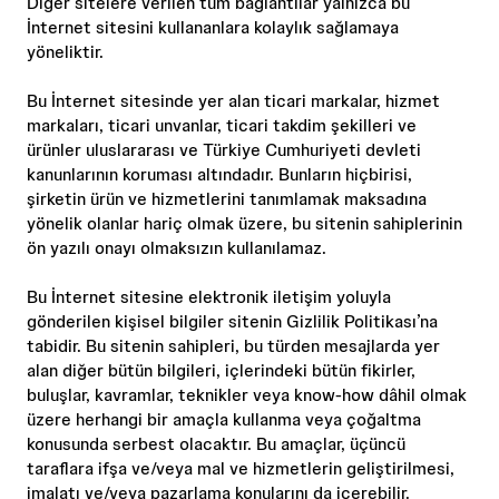
Diğer sitelere verilen tüm bağlantılar yalnızca bu
İnternet sitesini kullananlara kolaylık sağlamaya
yöneliktir.
Bu İnternet sitesinde yer alan ticari markalar, hizmet
markaları, ticari unvanlar, ticari takdim şekilleri ve
ürünler uluslararası ve Türkiye Cumhuriyeti devleti
kanunlarının koruması altındadır. Bunların hiçbirisi,
şirketin ürün ve hizmetlerini tanımlamak maksadına
yönelik olanlar hariç olmak üzere, bu sitenin sahiplerinin
ön yazılı onayı olmaksızın kullanılamaz.
Bu İnternet sitesine elektronik iletişim yoluyla
gönderilen kişisel bilgiler sitenin Gizlilik Politikası’na
tabidir. Bu sitenin sahipleri, bu türden mesajlarda yer
alan diğer bütün bilgileri, içlerindeki bütün fikirler,
buluşlar, kavramlar, teknikler veya know-how dâhil olmak
üzere herhangi bir amaçla kullanma veya çoğaltma
konusunda serbest olacaktır. Bu amaçlar, üçüncü
taraflara ifşa ve/veya mal ve hizmetlerin geliştirilmesi,
imalatı ve/veya pazarlama konularını da içerebilir.