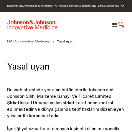
S
Discover J&J
Medicines & therapies
Medical devices & technology
EMEA (Regional)
k
i
p
M
S
t
e
h
o
n
o
c
EMEA Innovative Medicine
/
Yasal uyarı
u
w
o
S
n
e
t
Yasal uyarı
a
e
r
n
c
t
h
Bu web sitesinde yer alan bütün içerik Johnson and
Johnson Sihhi Malzeme Sanayi Ve Ticaret Limited
Şirketine aittir veya anılan şirket tarafından kontrol
edilmektedir ve dünya çapında telif haklarını düzenleyen
yasalar ile korunmaktadır.
İçeriği yalnızca ticari olmayan kişisel kullanıma yönelik